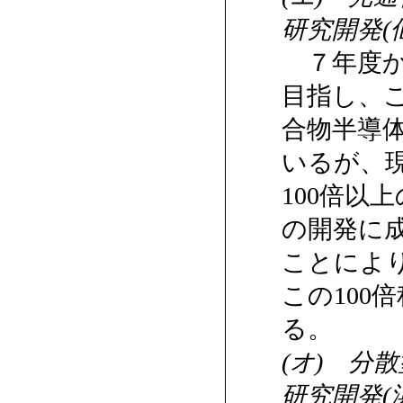
研究開発(
７年度か
目指し、
合物半導
いるが、
100倍以
の開発に
ことによ
この100
る。
(オ) 分
研究開発(