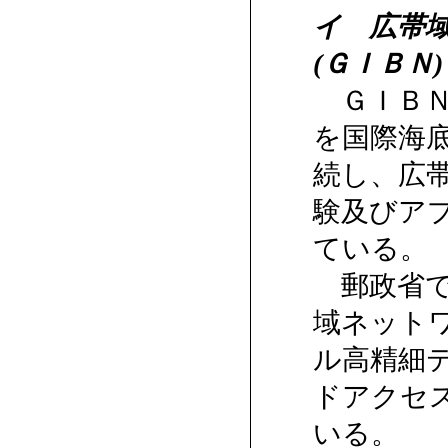
イ 広帯
(ＧＩＢＮ
ＧＩＢＮ
を国際海
続し、広
験及びア
ている。
郵政省で
域ネット
ル高精細テ
ドアクセ
いる。