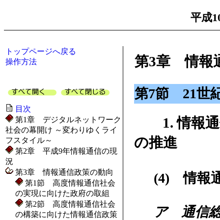
平成1
トップページへ戻る
第3章 情報
操作方法
第7節 21
目次
1. 情報
第1章 デジタルネットワーク
社会の幕開け ～変わりゆくライ
の推進
フスタイル～
第2章 平成9年情報通信の現
況
第3章 情報通信政策の動向
(4) 情
第1節 高度情報通信社会
の実現に向けた政府の取組
第2節 高度情報通信社会
ア 通信
の構築に向けた情報通信政策