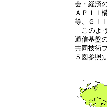
会・経済
ＡＰＩＩ
等、ＧＩ
このよう
通信基盤
共同技術
５図参照)