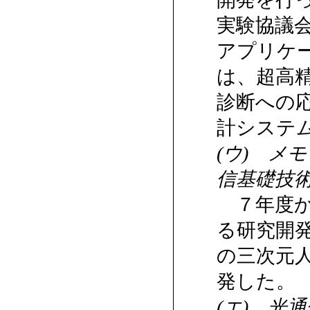
実験協議
アプリケ
は、超高
診断への
計システ
(ウ) メ
信基礎技術
７年度か
る研究開
の三次元人
発した。
(エ) 光