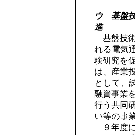
ウ 基盤
進
基盤技術
れる電気
験研究を
は、産業
として、
融資事業
行う共同
い等の事
９年度に