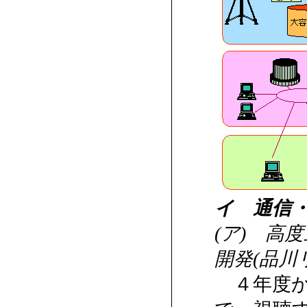
イ 通信
(ア) 高
開発(品川
４年度か