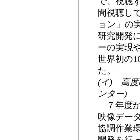
で、視聴
間視聴し
ョン」の
研究開発
ーの実現
世界初の1
た。
(イ) 高
ンター)
７年度か
映像デー
協調作業
開発を行