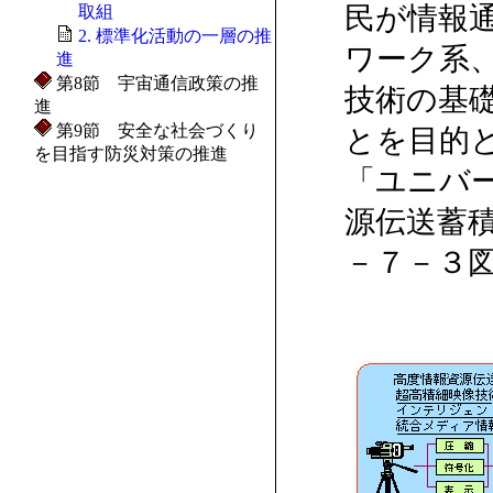
民が情報
取組
2. 標準化活動の一層の推
ワーク系
進
第8節 宇宙通信政策の推
技術の基
進
第9節 安全な社会づくり
とを目的
を目指す防災対策の推進
「ユニバ
源伝送蓄
－７－３図