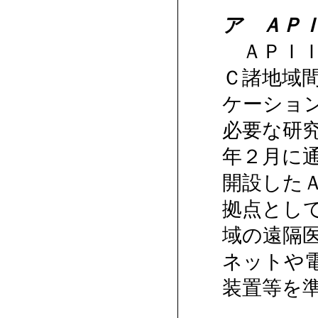
ア ＡＰ
ＡＰＩＩ
Ｃ諸地域
ケーショ
必要な研
年２月に通
開設した
拠点とし
域の遠隔
ネットや
装置等を