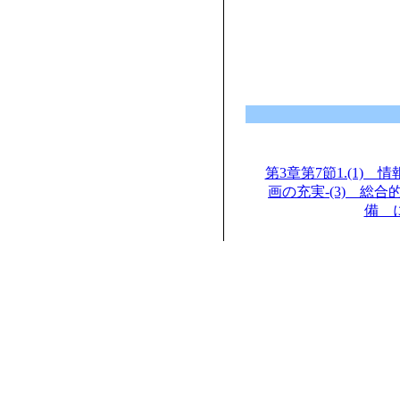
第3章第7節1.(1)
画の充実-(3) 総
備 