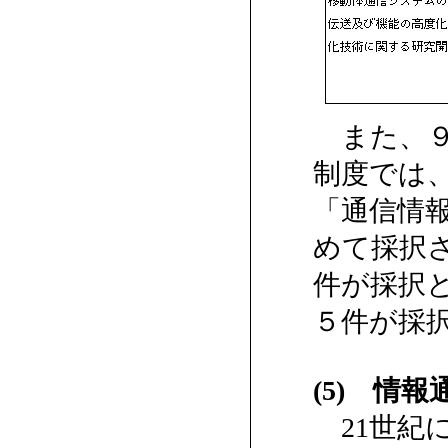
また、９
制度では
「通信情
めて採択
件が採択
５件が採
(5) 情
21世紀