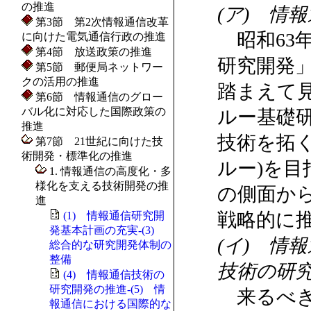
の推進
(ア) 情
第3節 第2次情報通信改革
昭和63
に向けた電気通信行政の推進
第4節 放送政策の推進
研究開発
第5節 郵便局ネットワー
クの活用の推進
踏まえて
第6節 情報通信のグロー
バル化に対応した国際政策の
ルー基礎
推進
技術を拓
第7節 21世紀に向けた技
術開発・標準化の推進
ルー)を
1. 情報通信の高度化・多
様化を支える技術開発の推
の側面か
進
戦略的に
(1) 情報通信研究開
発基本計画の充実-(3)
(イ) 情
総合的な研究開発体制の
整備
技術の研
(4) 情報通信技術の
研究開発の推進-(5) 情
来るべき
報通信における国際的な