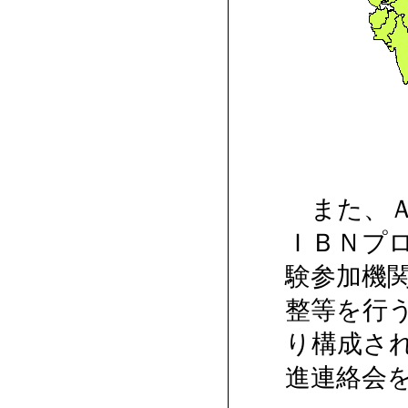
また、Ａ
ＩＢＮプ
験参加機
整等を行
り構成さ
進連絡会を