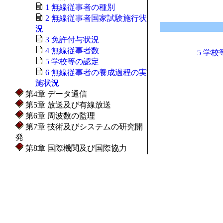
1 無線従事者の種別
2 無線従事者国家試験施行状
況
3 免許付与状況
4 無線従事者数
5 学
5 学校等の認定
6 無線従事者の養成過程の実
施状況
第4章 データ通信
第5章 放送及び有線放送
第6章 周波数の監理
第7章 技術及びシステムの研究開
発
第8章 国際機関及び国際協力