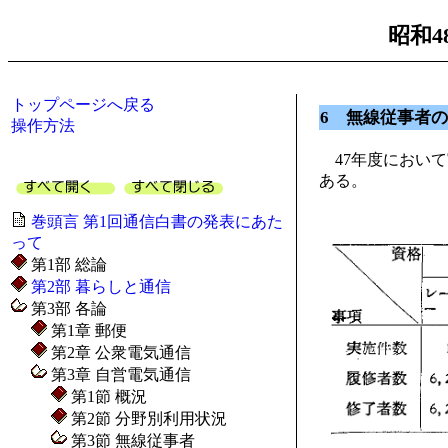
昭和4
トップページへ戻る
6 無線従事者
操作方法
47年度において実
ある。
巻頭言 第1回通信白書の発表にあた
って
第1部 総論
第2部 暮らしと通信
第3部 各論
第1章 郵便
第2章 公衆電気通信
第3章 自営電気通信
第1節 概況
第2節 分野別利用状況
第3節 無線従事者