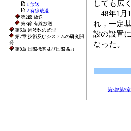
しても広
1 放送
2 有線放送
48年1月
第2節 放送
れ，一定
第3節 有線放送
第6章 周波数の監理
設の設置
第7章 技術及びシステムの研究開
発
なった。
第8章 国際機関及び国際協力
第3部第5