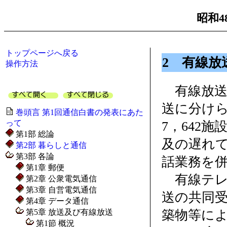
昭和4
トップページへ戻る
2 有線放
操作方法
有線放送
送に分けら
巻頭言 第1回通信白書の発表にあた
って
7，642
第1部 総論
及の遅れ
第2部 暮らしと通信
第3部 各論
話業務を
第1章 郵便
有線テレ
第2章 公衆電気通信
第3章 自営電気通信
送の共同
第4章 データ通信
第5章 放送及び有線放送
築物等に
第1節 概況