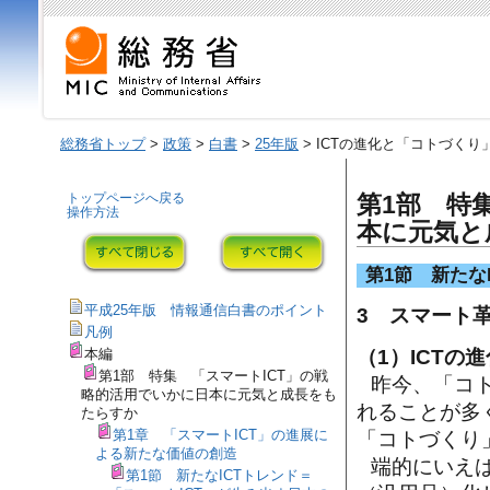
総務省トップ
>
政策
>
白書
>
25年版
> ICTの進化と「コトづくり
トップページへ戻る
第1部 特
操作方法
本に元気と
第1節 新たな
平成25年版 情報通信白書のポイント
3 スマート
凡例
（1）ICTの
本編
第1部 特集 「スマートICT」の戦
昨今、「コ
略的活用でいかに日本に元気と成長をも
れることが多
たらすか
第1章 「スマートICT」の進展に
「コトづくり
よる新たな価値の創造
端的にいえ
第1節 新たなICTトレンド＝