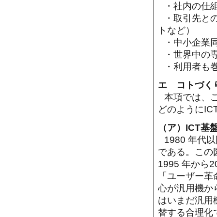
・社内の仕
・取引先と
トなど）
・中小企業
・世界中の
・利用者も
エ コトづくり
本項では、
どのようにI
（ア）ICT基
1980 年
である。この図
1995 年か
「ユーザー革
心が汎用機か
はいまだ汎用
替する合理化