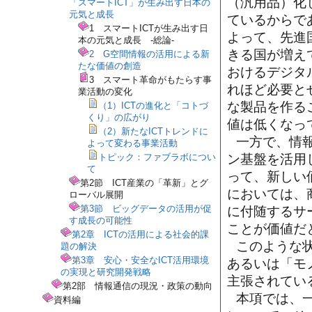
（汎用品）化
「スマートICT」が生み出す日本の
元気と成長
ているからで
1 スマートICTが生み出す日
よって、先進
本の元気と成長 -総論-
きる国が増え
2 G空間情報の活用による新
たな価値の創造
おけるデジタ
3 スマート革命がもたらす事
れほど必要と
業活動の変化
な製品を作る
（1）ICTの進化と「コトづ
くり」の広がり
値は低くなっ
（2）新たなICTトレンドに
一方で、情
よって変わる事業活動
ン基盤を活用
トピック：ファブラボについ
て
って、新しい
第2節 ICT産業の「革新」とグ
においては、
ローバル展開
第3節 ビッグデータの活用が促
に付随するサ
す成長の可能性
ことが価値だ
第2章 ICTの活用による社会的課
このような
題の解決
第3章 安心・安全なICT活用環境
あるいは「モ
の実現と研究開発戦略
主張されてい
第2部 情報通信の現況・政策の動向
本項では、
資料編