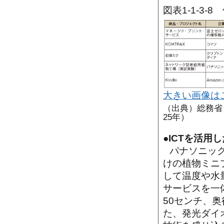
図表1-1-3
大きい画像は
（出典）総務省
25年）
●ICTを活
パナソニッ
けの植物ミニ
して温度や水
サービスを一
50センチ、
た、発光ダイ