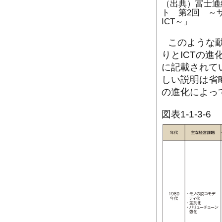
（出典）富士通
ト 第2回 ～
ICT～」
このような
りとICTの
に記載されて
しい説明は省
の進化によっ
図表1-1-3-