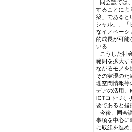
同会議では、
することによ
築」であると
シャル」、「
なイノベーシ
的成長が可能
いる。
こうした社
範囲を拡大す
ながるモノを
その実現のた
理空間情報等
デアの活用、
ICTコトづ
要であると指
今後、同会
事項を中心に
に取組を進め