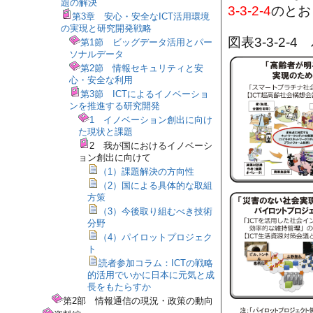
題の解決
3-3-2-4
のとお
第3章 安心・安全なICT活用環境
の実現と研究開発戦略
図表3-3-2
第1節 ビッグデータ活用とパー
ソナルデータ
第2節 情報セキュリティと安
心・安全な利用
第3節 ICTによるイノベーショ
ンを推進する研究開発
1 イノベーション創出に向け
た現状と課題
2 我が国におけるイノベーシ
ョン創出に向けて
（1）課題解決の方向性
（2）国による具体的な取組
方策
（3）今後取り組むべき技術
分野
（4）パイロットプロジェク
ト
読者参加コラム：ICTの戦略
的活用でいかに日本に元気と成
長をもたらすか
第2部 情報通信の現況・政策の動向