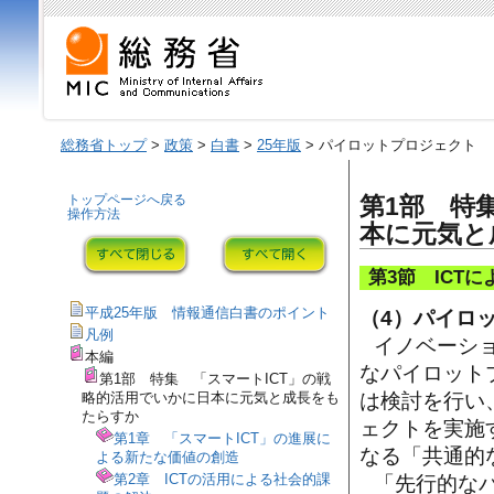
総務省トップ
>
政策
>
白書
>
25年版
> パイロットプロジェクト
トップページへ戻る
第1部 特
操作方法
本に元気と
第3節 ICT
平成25年版 情報通信白書のポイント
（4）パイロ
凡例
イノベーシ
本編
なパイロット
第1部 特集 「スマートICT」の戦
略的活用でいかに日本に元気と成長をも
は検討を行い
たらすか
ェクトを実施
第1章 「スマートICT」の進展に
なる「共通的
よる新たな価値の創造
第2章 ICTの活用による社会的課
「先行的な