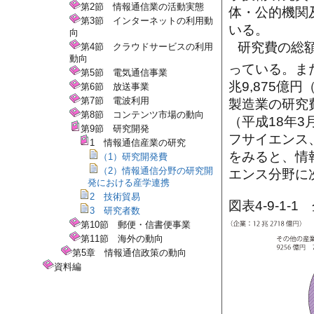
第2節 情報通信業の活動実態
体・公的機関及
第3節 インターネットの利用動
いる。
向
研究費の総額
第4節 クラウドサービスの利用
動向
っている。ま
第5節 電気通信事業
兆9,875億
第6節 放送事業
第7節 電波利用
製造業の研究
第8節 コンテンツ市場の動向
（平成18年
第9節 研究開発
フサイエンス
1 情報通信産業の研究
をみると、情報
（1）研究開発費
（2）情報通信分野の研究開
エンス分野に
発における産学連携
2 技術貿易
図表4-9-1
3 研究者数
第10節 郵便・信書便事業
第11節 海外の動向
第5章 情報通信政策の動向
資料編