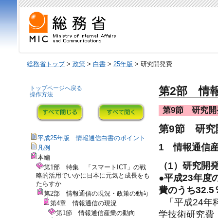
総務省トップ
>
政策
>
白書
>
25年版
> 研究開発費
トップページへ戻る
第2部 情
操作方法
第9節 研究開
第9節 研究
平成25年版 情報通信白書のポイント
1 情報通信
凡例
本編
（1）研究開
第1部 特集 「スマートICT」の戦
略的活用でいかに日本に元気と成長をも
●平成23年度
たらすか
費のうち32.
第2部 情報通信の現況・政策の動向
「平成24年
第4章 情報通信の現況
第1節 情報通信産業の動向
学技術研究費