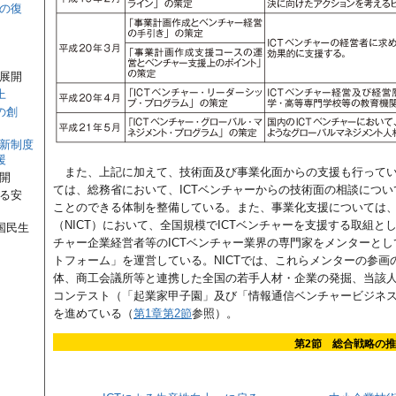
らの復
の展開
上
の創
革新制度
援
また、上記に加えて、技術面及び事業化面からの支援も行って
開
ては、総務省において、ICTベンチャーからの技術面の相談につ
守る安
ことのできる体制を整備している。また、事業化支援については
（NICT）において、全国規模でICTベンチャーを支援する取組
国民生
チャー企業経営者等のICTベンチャー業界の専門家をメンターとして
トフォーム」を運営している。NICTでは、これらメンターの参
体、商工会議所等と連携した全国の若手人材・企業の発掘、当該
コンテスト（「起業家甲子園」及び「情報通信ベンチャービジネ
を進めている（
第1章第2節
参照）。
第2節 総合戦略の