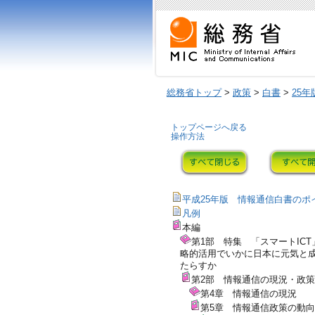
総務省トップ
>
政策
>
白書
>
25年
トップページへ戻る
操作方法
平成25年版 情報通信白書のポ
凡例
本編
第1部 特集 「スマートICT
略的活用でいかに日本に元気と
たらすか
第2部 情報通信の現況・政
第4章 情報通信の現況
第5章 情報通信政策の動向