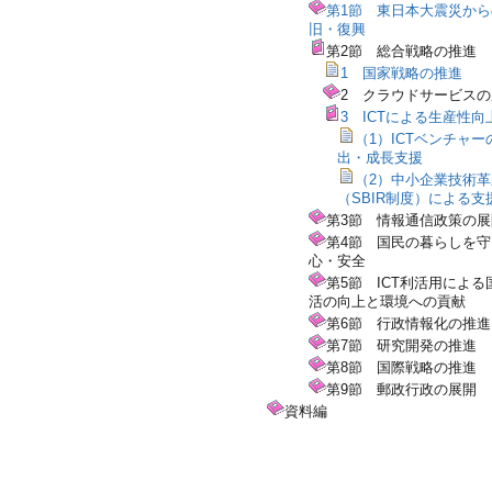
第1節 東日本大震災か
旧・復興
第2節 総合戦略の推進
1 国家戦略の推進
2 クラウドサービス
3 ICTによる生産性向
（1）ICTベンチャー
出・成長支援
（2）中小企業技術
（SBIR制度）による支
第3節 情報通信政策の展
第4節 国民の暮らしを
心・安全
第5節 ICT利活用による
活の向上と環境への貢献
第6節 行政情報化の推進
第7節 研究開発の推進
第8節 国際戦略の推進
第9節 郵政行政の展開
資料編