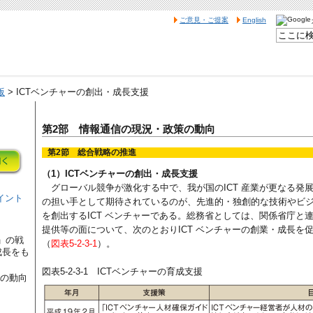
ご意見・ご提案
English
版
> ICTベンチャーの創出・成長支援
第2部 情報通信の現況・政策の動向
第2節 総合戦略の推進
（1）ICTベンチャーの創出・成長支援
グローバル競争が激化する中で、我が国のICT 産業が更なる発
イント
の担い手として期待されているのが、先進的・独創的な技術やビ
を創出するICT ベンチャーである。総務省としては、関係省庁と
提供等の面について、次のとおりICT ベンチャーの創業・成長を
」の戦
（
図表5-2-3-1
）。
成長をも
図表5-2-3-1 ICTベンチャーの育成支援
策の動向