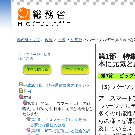
総務省トップ
>
政策
>
白書
>
25年版
> パーソナルデータの適正
トップページへ戻る
第1部 特
操作方法
本に元気と
第1節 ビッ
平成25年版 情報通信白書のポイント
（3）パーソ
凡例
ア スマート
本編
第1部 特集 「スマートICT」の戦
パーソナル
略的活用でいかに日本に元気と成長をも
多くの可能性
たらすか
第1章 「スマートICT」の進展に
らの様々な課
よる新たな価値の創造
及しているス
第2章 ICTの活用による社会的課