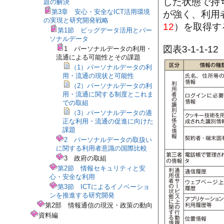
した状態で持
題の解決
第3章 安心・安全なICT活用環境
が強く、利用
の実現と研究開発戦略
12
）を取得す
第1節 ビッグデータ活用とパー
ソナルデータ
図表3-1-1
1 パーソナルデータの利用・
流通による可能性とその課題
（1）パーソナルデータの利
用・流通の現状と可能性
（2）パーソナルデータの利
用・流通に関する制度とこれま
での取組
（3）パーソナルデータの適
正な利用・流通の促進に向けた
課題
2 パーソナルデータの取扱い
に関する利用者意識の国際比較
3 政府の取組
第2節 情報セキュリティと安
心・安全な利用
第3節 ICTによるイノベーショ
ンを推進する研究開発
第2部 情報通信の現況・政策の動向
資料編