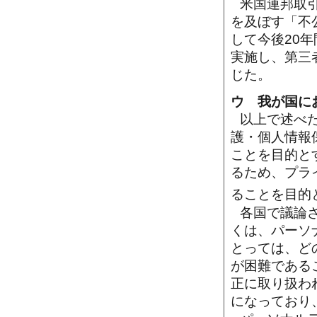
米国連邦取
を及ぼす「不
して今後20
実施し、第三
じた。
ウ 我が国に
以上で述べ
護・個人情報
ことを目的と
るため、プラ
ることを目的
各国で議論
くは、パーソ
とっては、ど
が困難である
正に取り扱わ
になっており