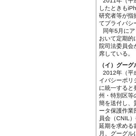
2011年（
したときもiP
研究者等が指
てプライバシ
同年5月にア
おいて定期的
院司法委員会
席している。
（イ）グーグ
2012年（
イバシーポリ
に統一すると
州・特別区等
簡を送付し、
ータ保護作業
員会（CNI
延期を求める
月、グーグル