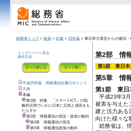
総務省トップ
>
政策
>
白書
>
25年版
> 東日本大震災からの復旧・
トップページへ戻る
第2部 情
操作方法
第1節 東日
第5章 情
平成25年版 情報通信白書のポイント
第1節 東
凡例
本編
平成23年3
第1部 特集 「スマートICT」の戦
被害を与えた
略的活用でいかに日本に元気と成長をも
建と活力ある
たらすか
第2部 情報通信の現況・政策の動向
向けた様々な
第4章 情報通信の現況
総務省は、
第5章 情報通信政策の動向