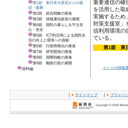
重要通信の確
第1節 東日本大震災からの復
旧・復興
を活用した取
第2節 総合戦略の推進
実施するため
第3節 情報通信政策の展開
対策支援室」
第4節 国民の暮らしを守る安
心・安全
信利用環境の
第5節 ICT利活用による国民生
ている。
活の向上と環境への貢献
第6節 行政情報化の推進
第1節 東
第7節 研究開発の推進
第8節 国際戦略の推進
第9節 郵政行政の展開
インドの情報
資料編
サイトマップ
プライバ
Copyright © 2009 Ministr