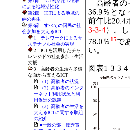
第1節 ICT利活用の徹底
高齢者のイ
による地域活性化
36.9％と
第2節 ICTによる地域の
前年比20
絆の再生
第3節 すべての国民の社
3-3-4
）。し
会参加を支えるICT
15
1 テレワークによるサ
78.0％
で
ステナブル社会の実現
い。
2 ICTを活用したチャ
レンジドの社会参加・生活
支援
図表1-3-
3 高齢者の生活を多様
な面から支えるICT
（1）高齢者の状況
（2）高齢者のインタ
ーネット利用状況と利
用促進の課題
（3）高齢者の生活を
支えるICTに関する取組
の紹介
■一般の部 優秀賞