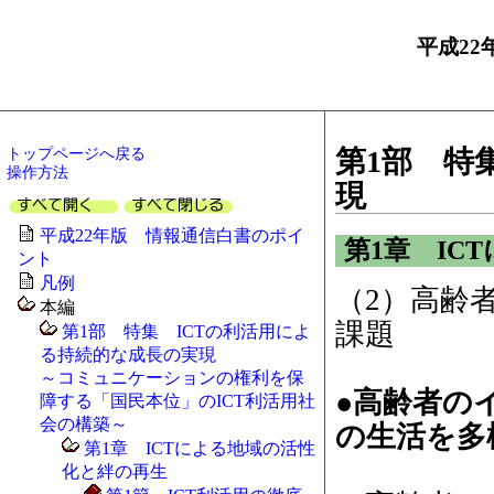
平成22
トップページへ戻る
第1部 特
操作方法
現
平成22年版 情報通信白書のポイ
第1章 IC
ント
凡例
（2）高齢
本編
課題
第1部 特集 ICTの利活用によ
る持続的な成長の実現
～コミュニケーションの権利を保
●高齢者の
障する「国民本位」のICT利活用社
会の構築～
の生活を多
第1章 ICTによる地域の活性
化と絆の再生