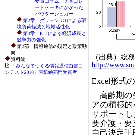
受賞コラム チョコレ
ートケーキにかかった
パウダーシュガー
第2章 グリーンICTによる環
境負荷軽減と地域活性化
第3章 ICTによる経済成長と
競争力の強化
第2部 情報通信の現況と政策動
向
（出典）総務
資料編
http://www.sou
「みんなでつくる情報通信白書コ
ンテスト2010」表紙絵部門受賞者
Excel形
高齢期の生
アの積極的
サポートし
要介護・要
自己決定手