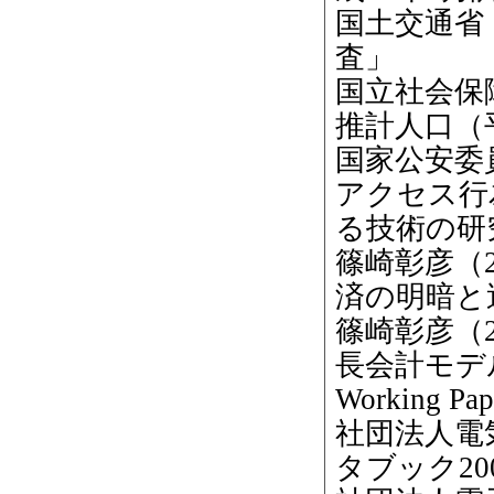
国土交通省（
査」
国立社会保
推計人口（平
国家公安委
アクセス行
る技術の研
篠崎彰彦（
済の明暗と
篠崎彰彦（
長会計モデル
Working 
社団法人電
タブック20