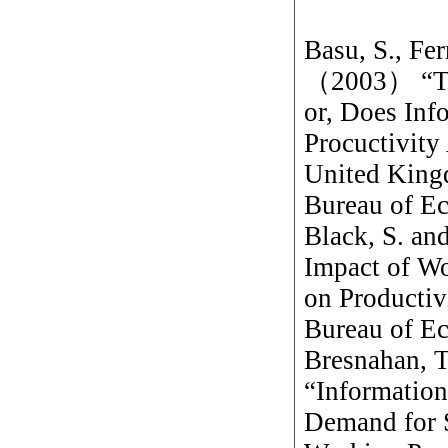
Basu, S., Fer
（2003） “The
or, Does In
Procuctivity 
United King
Bureau of Ec
Black, S. a
Impact of Wo
on Producti
Bureau of Ec
Bresnahan, T
“Information
Demand for 