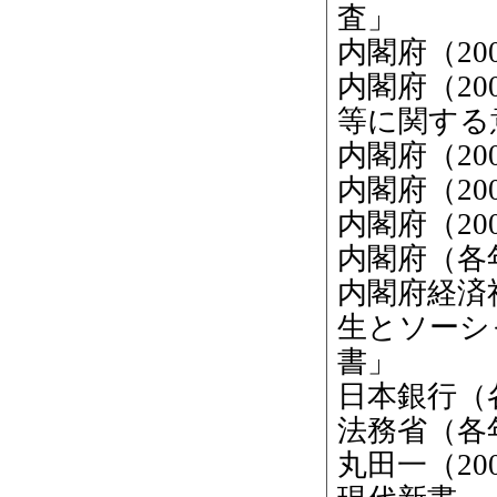
査」
内閣府（2
内閣府（2
等に関する
内閣府（20
内閣府（2
内閣府（20
内閣府（各
内閣府経済
生とソーシ
書」
日本銀行（
法務省（各
丸田一（2