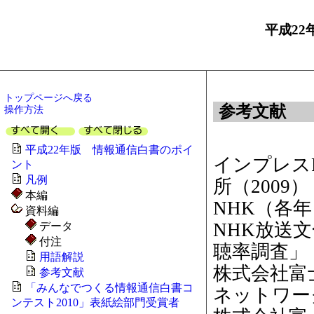
平成22
トップページへ戻る
参考文献
操作方法
平成22年版 情報通信白書のポイ
インプレス
ント
凡例
所（2009
本編
NHK（各年
資料編
NHK放送文
データ
付注
聴率調査」
用語解説
株式会社富士
参考文献
「みんなでつくる情報通信白書コ
ネットワー
ンテスト2010」表紙絵部門受賞者