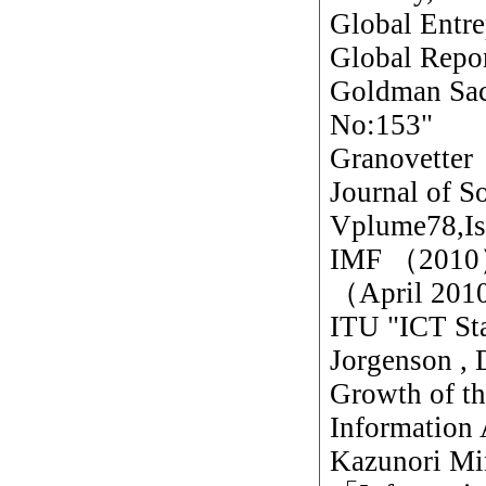
Global Ent
Global Repo
Goldman Sa
No:153"
Granovetter
Journal of S
Vplume78,I
IMF （2010）
（April 2010
ITU "ICT Sta
Jorgenson ,
Growth of th
Information 
Kazunori M