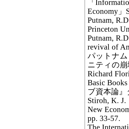
「Informatio
Economy」Sta
Putnam, R.
Princeton Un
Putnam, R.D
revival of 
パットナム
ニティの崩
Richard Flor
Basic B
ブ資本論』
Stiroh, K. J
New Economy
pp. 33-57.
The Internat