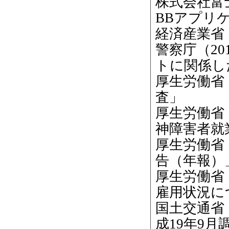
株式会社富士
BBアプリ
経済産業省（
警察庁（2
トに関係し
厚生労働省
査」
厚生労働省
神障害者就
厚生労働省
告（年報）
厚生労働省（
雇用状況に
国土交通省
成19年9月