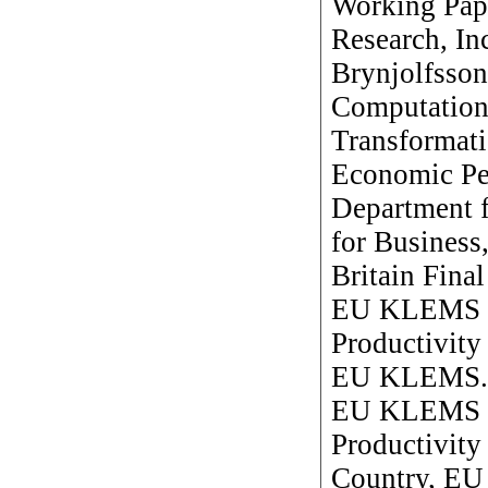
Working Pap
Research, In
Brynjolfsso
Computation:
Transformati
Economic Per
Department f
for Business
Britain Fina
EU KLEMS 
Productivity
EU KLEMS.
EU KLEMS 
Productivity
Country, E