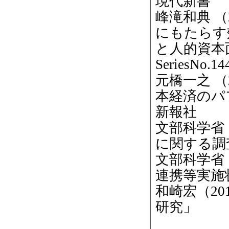
現代新書
峰滝和典 （
にもたらす
と人的資本面の
SeriesN
元橋一之 （
本経済のパ
新報社
文部科学省
に関する調
文部科学省
連携等実施
和崎宏（2
研究」