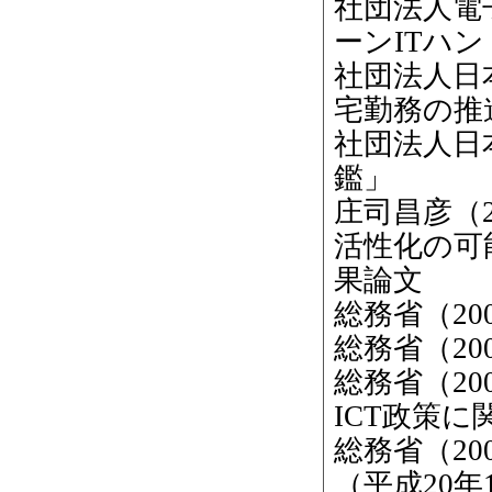
社団法人電
ーンITハン
社団法人日
宅勤務の推
社団法人日
鑑」
庄司昌彦（
活性化の可
果論文
総務省（2
総務省（20
総務省（2
ICT政策
総務省（2
（平成20年