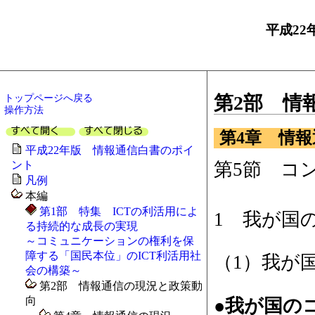
平成22
トップページへ戻る
第2部 情
操作方法
第4章 情
平成22年版 情報通信白書のポイ
第5節 コ
ント
凡例
本編
第1部 特集 ICTの利活用によ
1 我が国
る持続的な成長の実現
～コミュニケーションの権利を保
障する「国民本位」のICT利活用社
（1）我が
会の構築～
第2部 情報通信の現況と政策動
向
●我が国のコ