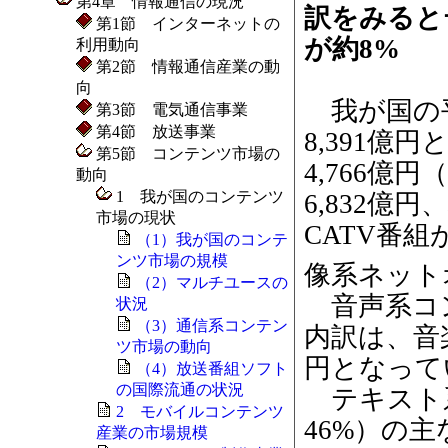
第4章 情報通信の現況
訳をみると
第1節 インターネットの
が約8%
利用動向
第2節 情報通信産業の動
向
我が国の平
第3節 電気通信事業
第4節 放送事業
8,391
第5節 コンテンツ市場の
4,766億
動向
1 我が国のコンテンツ
6,832億
市場の現状
CATV番組
（1）我が国のコンテ
ンツ市場の規模
像系ネット
（2）マルチユースの
音声系コン
状況
（3）通信系コンテン
内訳は、音楽
ツ市場の動向
円となって
（4）放送番組ソフト
の国際流通の状況
テキスト系
2 モバイルコンテンツ
46%）の主
産業の市場規模