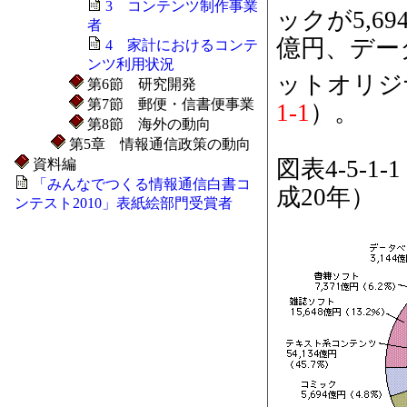
3 コンテンツ制作事業
ックが5,6
者
億円、デー
4 家計におけるコンテ
ンツ利用状況
ットオリジ
第6節 研究開発
第7節 郵便・信書便事業
1-1
）。
第8節 海外の動向
第5章 情報通信政策の動向
図表4-5-
資料編
「みんなでつくる情報通信白書コ
成20年）
ンテスト2010」表紙絵部門受賞者