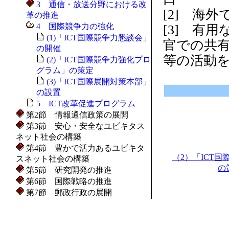
3 通信・放送分野における改
[2] 海
革の推進
4 国際競争力の強化
[3] 有
(1)「ICT国際競争力懇談会」
官での共
の開催
等の活動
(2)「ICT国際競争力強化プロ
グラム」の策定
(3)「ICT国際展開対策本部」
の設置
5 ICT改革促進プログラム
第2節 情報通信政策の展開
第3節 安心・安全なユビキタス
ネット社会の構築
第4節 豊かで活力あるユビキタ
（2）「ICT
スネット社会の構築
の
第5節 研究開発の推進
第6節 国際戦略の推進
第7節 郵政行政の展開