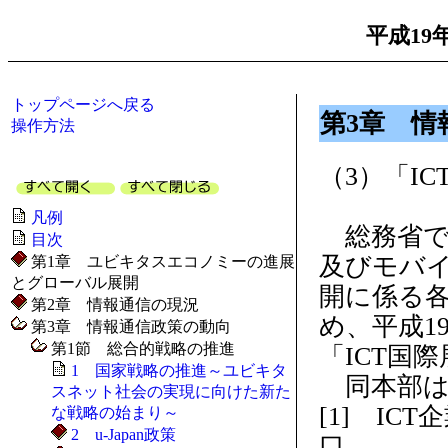
平成19
トップページへ戻る
第3章 情
操作方法
（3）「I
凡例
総務省で
目次
及びモバイ
第1章 ユビキタスエコノミーの進展
とグローバル展開
開に係る
第2章 情報通信の現況
め、平成1
第3章 情報通信政策の動向
第1節 総合的戦略の推進
「ICT国
1 国家戦略の推進～ユビキタ
同本部は
スネット社会の実現に向けた新た
[1] I
な戦略の始まり～
2 u-Japan政策
口