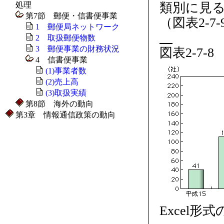
処理
類別に見
第7節 郵便・信書便事業
（図表2-7
1 郵便局ネットワーク
2 取扱郵便物数
3 郵便事業の財務状況
図表2-7
4 信書便事業
(1)事業者数
(2)売上高
(3)取扱実績
第8節 海外の動向
第3章 情報通信政策の動向
Excel形