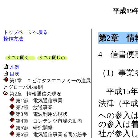
平成19
トップページへ戻る
第2章 情
操作方法
4 信書便
凡例
（1）事業
目次
第1章 ユビキタスエコノミーの進展
とグローバル展開
平成15年
第2章 情報通信の現況
第1節 電気通信事業
法律（平成
第2節 放送事業
への参入
第3節 電波利用の現状
第4節 コンテンツ市場の動向
の参入は着
第5節 研究開発
社が参入し
第6節 電気通信事業者間の紛争