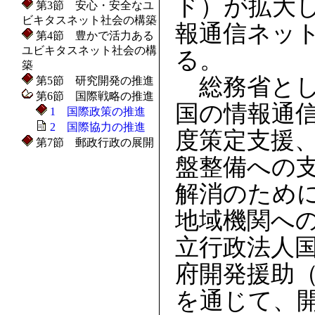
ド）が拡大
第3節 安心・安全なユ
ビキタスネット社会の構築
報通信ネッ
第4節 豊かで活力ある
ユビキタスネット社会の構
る。
築
総務省とし
第5節 研究開発の推進
第6節 国際戦略の推進
国の情報通信
1 国際政策の推進
2 国際協力の推進
度策定支援
第7節 郵政行政の展開
盤整備への
解消のため
地域機関へ
立行政法人
府開発援助（ODA：
を通じて、