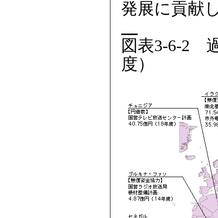
発展に貢献して
図表3-6-2
度）