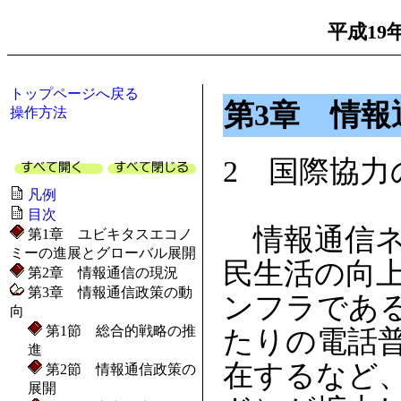
平成19
トップページへ戻る
第3章 情報
操作方法
2 国際協力
凡例
目次
情報通信ネ
第1章 ユビキタスエコノ
ミーの進展とグローバル展開
民生活の向
第2章 情報通信の現況
第3章 情報通信政策の動
ンフラである
向
第1節 総合的戦略の推
たりの電話普
進
在するなど
第2節 情報通信政策の
展開