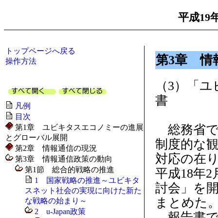
平成19
トップページへ戻る
第3章 情
操作方法
（3）「
書
凡例
目次
総務省で
第1章 ユビキタスエコノミーの進展
とグローバル展開
制度的な
第2章 情報通信の現況
対応の在
第3章 情報通信政策の動向
第1節 総合的戦略の推進
平成18年
1 国家戦略の推進～ユビキタ
討会」を開
スネット社会の実現に向けた新た
まとめた
な戦略の始まり～
2 u-Japan政策
報告書では