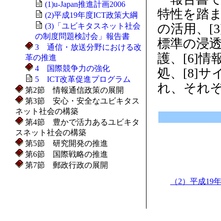
(1)u-Japan推進計画2006
特性を踏ま
(2)平成19年度ICT政策大綱
(3)「ユビキタスネット社会
の活用、[
の制度問題検討会」報告書
標準の浸透
3 通信・放送分野における改
護、[6]
革の推進
4 国際競争力の強化
処、[8]
5 ICT改革促進プログラム
れ、それ
第2節 情報通信政策の展開
第3節 安心・安全なユビキタス
ネット社会の構築
第4節 豊かで活力あるユビキタ
スネット社会の構築
第5節 研究開発の推進
第6節 国際戦略の推進
第7節 郵政行政の展開
（2）平成19