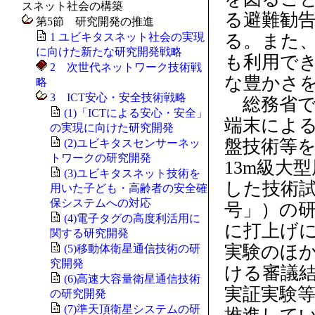
スネット社会の構築
る避難勧
第5節 研究開発の推進
1 ユビキタスネット社会の実現
る。また
に向けた新たな研究開発戦略
も利用で
2 次世代ネットワーク技術戦
な豊かさ
略
3 ICT安心・安全技術戦略
総務省では
(1)「ICTによる安心・安全」
端末によ
の実現に向けた研究開発
盤技術等
(2)ユビキタスセンサーネッ
トワークの研究開発
13m級大
(3)ユビキタスネット技術を
した技術試験
用いた子ども・高齢者の安全確
保システムへの対応
号」）の研
(4)電子タグの高度利活用に
に打上げ
関する研究開発
実験のほ
(5)移動体衛星通信技術の研
究開発
ける審議
(6)高速大容量衛星通信技術
実証実験
の研究開発
(7)準天頂衛星システムの研