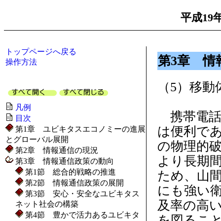
平成19
トップページへ戻る
第3章 情
操作方法
（5）移動
凡例
携帯電話
目次
は便利で
第1章 ユビキタスエコノミーの進展
とグローバル展開
の物理的
第2章 情報通信の現況
より長期
第3章 情報通信政策の動向
第1節 総合的戦略の推進
ため、山
第2節 情報通信政策の展開
にも強い
第3節 安心・安全なユビキタス
及率の高
ネット社会の構築
第4節 豊かで活力あるユビキタ
を図るこ