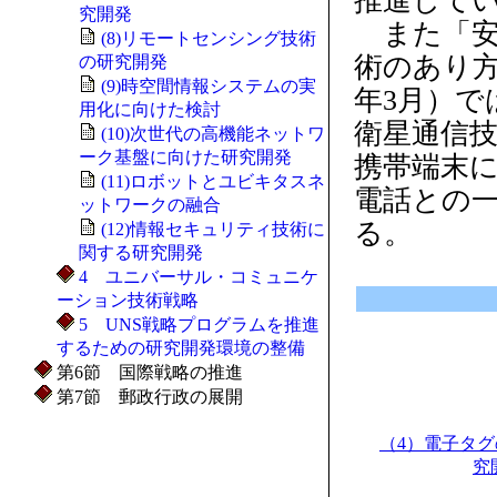
推進して
究開発
また「安
(8)リモートセンシング技術
術のあり方
の研究開発
(9)時空間情報システムの実
年3月）で
用化に向けた検討
衛星通信
(10)次世代の高機能ネットワ
ーク基盤に向けた研究開発
携帯端末
(11)ロボットとユビキタスネ
電話との
ットワークの融合
る。
(12)情報セキュリティ技術に
関する研究開発
4 ユニバーサル・コミュニケ
ーション技術戦略
5 UNS戦略プログラムを推進
するための研究開発環境の整備
第6節 国際戦略の推進
第7節 郵政行政の展開
（4）電子タ
究