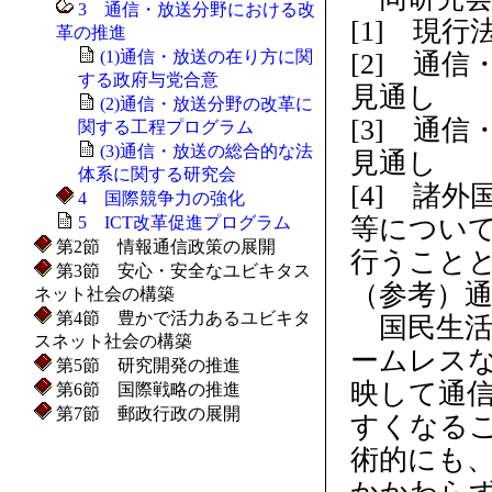
3 通信・放送分野における改
[1] 現
革の推進
(1)通信・放送の在り方に関
[2] 通
する政府与党合意
見通し
(2)通信・放送分野の改革に
[3] 通
関する工程プログラム
(3)通信・放送の総合的な法
見通し
体系に関する研究会
[4] 諸
4 国際競争力の強化
5 ICT改革促進プログラム
等につい
第2節 情報通信政策の展開
行うこと
第3節 安心・安全なユビキタス
（参考）
ネット社会の構築
第4節 豊かで活力あるユビキタ
国民生活
スネット社会の構築
ームレス
第5節 研究開発の推進
映して通
第6節 国際戦略の推進
第7節 郵政行政の展開
すくなる
術的にも