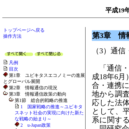
平成19
トップページへ戻る
第3章 情
操作方法
（3）通信
凡例
「通信・
目次
成18年6
第1章 ユビキタスエコノミーの進展
とグローバル展開
合・連携
第2章 情報通信の現況
地から調
第3章 情報通信政策の動向
第1節 総合的戦略の推進
応した法
1 国家戦略の推進～ユビキタ
として、平
スネット社会の実現に向けた新た
系に関す
な戦略の始まり～
2 u-Japan政策
同研究会