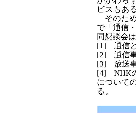
かかわら
ビスもあ
そのため、
で「通信
同懇談会
[1] 通
[2] 通
[3] 放
[4] NH
について
る。