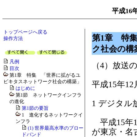
平成16
トップページへ戻る
第1章 特
操作方法
ク社会の構
凡例
（4）放送
目次
第1章 特集 「世界に拡がるユ
ビキタスネットワーク社会の構築」
平成15年
はじめに
第1節 ネットワークインフラ
の進化
1 デジタル
第1節の要旨
1 進化するネットワークイ
平成15年
ンフラ
(1) 世界最高水準のブロー
が東京・名
ドバンド