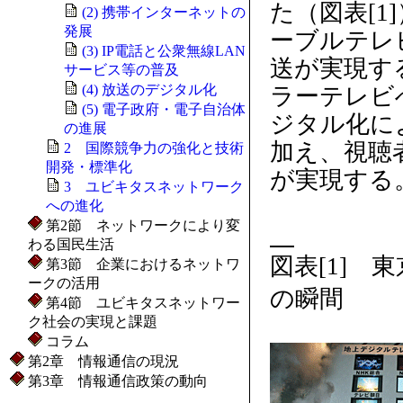
た（図表[
(2) 携帯インターネットの
発展
ーブルテレ
(3) IP電話と公衆無線LAN
送が実現す
サービス等の普及
(4) 放送のデジタル化
ラーテレビ
(5) 電子政府・電子自治体
ジタル化に
の進展
加え、視聴
2 国際競争力の強化と技術
開発・標準化
が実現する
3 ユビキタスネットワーク
への進化
第2節 ネットワークにより変
わる国民生活
図表[1]
第3節 企業におけるネットワ
ークの活用
の瞬間
第4節 ユビキタスネットワー
ク社会の実現と課題
コラム
第2章 情報通信の現況
第3章 情報通信政策の動向