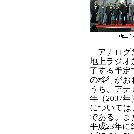
アナログ放
地上ラジオ放
了する予定
の移行がお
うち、アナ
年（2007
については
である。ま
平成23年