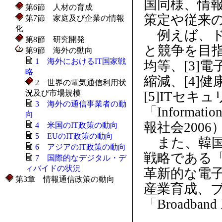
国同様、情報
第6節 人材の育成
策定や従来
第7節 家庭及び企業の情報
化
例えば、ドイ
第8節 研究開発
と競争を目指
第9節 海外の動向
1 海外におけるIT国家戦
均等、[3]
略
縮減、[4]
2 世界の電気通信利用状
況及び市場規模
[5]ITセ
3 海外の通信事業者の動
「Informatio
向
報社会200
4 米国のIT政策の動向
5 EUのIT政策の動向
また、韓国に
6 アジアのIT政策の動向
戦略である「e-
7 国際的なデジタル・デ
ィバイドの状況
革新的な電子
第3章 情報通信政策の動向
産業育成、
「Broadban