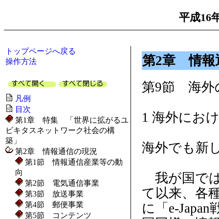
平成16
トップページへ戻る
第2章 情報
操作方法
第9節 海外
凡例
目次
1 海外にお
第1章 特集 「世界に拡がるユ
ビキタスネットワーク社会の構
築」
海外でも新し
第2章 情報通信の現況
第1節 情報通信産業等の動
向
我が国では、
第2節 電気通信事業
て以来、各種
第3節 放送事業
第4節 郵便事業
に「e-Ja
第5節 コンテンツ