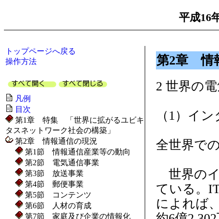
平成16
トップページへ戻る
第2章 情
操作方法
2 世界の
凡例
目次
（1）イン
第1章 特集 「世界に拡がるユビキ
タスネットワーク社会の構築」
第2章 情報通信の現況
全世界での
第1節 情報通信産業等の動向
第2節 電気通信事業
世界のイ
第3節 放送事業
第4節 郵便事業
ている。I
第5節 コンテンツ
によれば、
第6節 人材の育成
約6億2,3
第7節 家庭及び企業の情報化