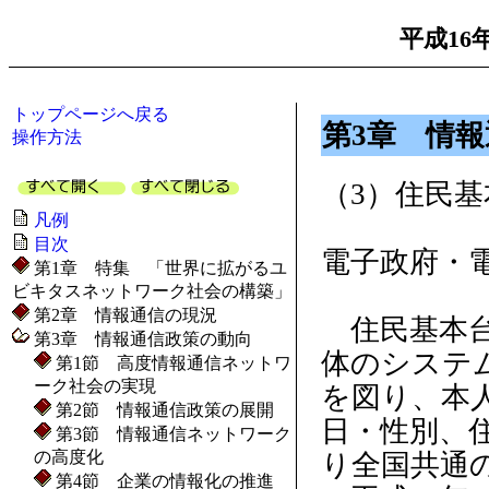
平成16
トップページへ戻る
第3章 情
操作方法
（3）住民
凡例
目次
電子政府・
第1章 特集 「世界に拡がるユ
ビキタスネットワーク社会の構築」
第2章 情報通信の現況
住民基本台
第3章 情報通信政策の動向
体のシステ
第1節 高度情報通信ネットワ
ーク社会の実現
を図り、本
第2節 情報通信政策の展開
日・性別、
第3節 情報通信ネットワーク
の高度化
り全国共通
第4節 企業の情報化の推進