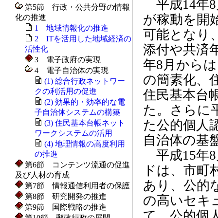
平成14年
第5節 行政・公共分野の情報
が稼動を開
化の推進
1 地域情報化の推進
可能となり
2 ITを活用した地域経済の
添付や共済
活性化
3 電子政府の実現
年8月から
4 電子自治体の実現
の簡素化、
(1) 総合行政ネットワー
クの利活用の促進
住民基本台
(2) 効果的・効率的な電
た。さらに
子自治体システムの構築
た公的個人
(3) 住民基本台帳ネット
ワークシステムの活用
自治体の基
(4) 地理情報の高度利用
平成15年
の推進
第6節 コンテンツ流通の促進
ドは、市町
及び人材の育成
あり、公的
第7節 情報通信利用者の保護
第8節 研究開発の推進
の高いセキ
第9節 国際戦略の推進
て、公的個
第10節 郵政行政の展開