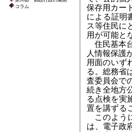
保存用カー
コラム
による証明
ス等住民に
用が可能と
住民基本台
人情報保護
用面のいず
る。総務省
査委員会で
続き全地方
る点検を実
置を講ずる
このように
は、電子政