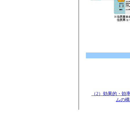
（2）効果的・効
ムの構