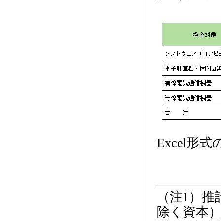
Excel形
（注1）推
除く資本