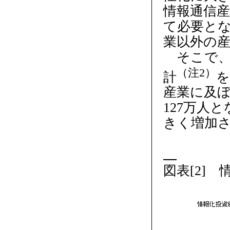
情報通信
て必要と
業以外の
そこで、
（注2）
計
を
産業に及ぼ
127万人
きく増加さ
図表[2]