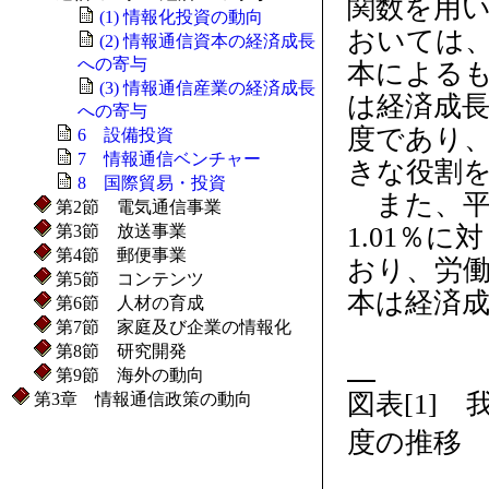
関数を用
(1) 情報化投資の動向
おいては、
(2) 情報通信資本の経済成長
への寄与
本によるも
(3) 情報通信産業の経済成長
は経済成長
への寄与
度であり
6 設備投資
7 情報通信ベンチャー
きな役割
8 国際貿易・投資
また、平成
第2節 電気通信事業
1.01％
第3節 放送事業
第4節 郵便事業
おり、労
第5節 コンテンツ
本は経済成
第6節 人材の育成
第7節 家庭及び企業の情報化
第8節 研究開発
第9節 海外の動向
図表[1]
第3章 情報通信政策の動向
度の推移