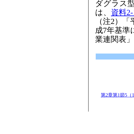
ダグラス
は、
資料2-1
（注2）「
成7年基準
業連関表
第2章第1節5