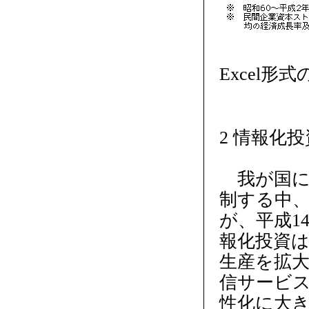
Excel形
2 情報化
我が国に
制する中、
が、平成1
報化投資
生産を拡
信サービ
性化に大