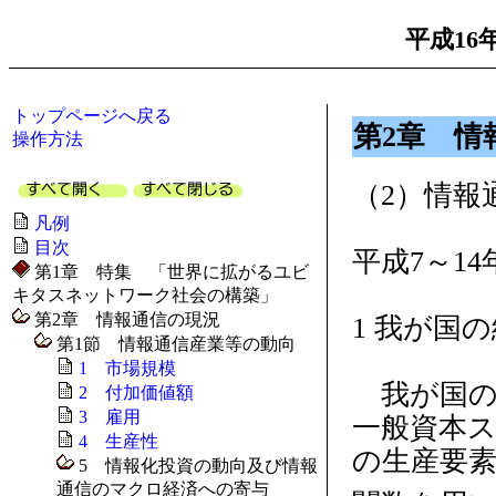
平成16
トップページへ戻る
第2章 情
操作方法
（2）情報
凡例
目次
平成7～1
第1章 特集 「世界に拡がるユビ
キタスネットワーク社会の構築」
第2章 情報通信の現況
1 我が国
第1節 情報通信産業等の動向
1 市場規模
我が国の
2 付加価値額
3 雇用
一般資本ス
4 生産性
の生産要
5 情報化投資の動向及び情報
通信のマクロ経済への寄与