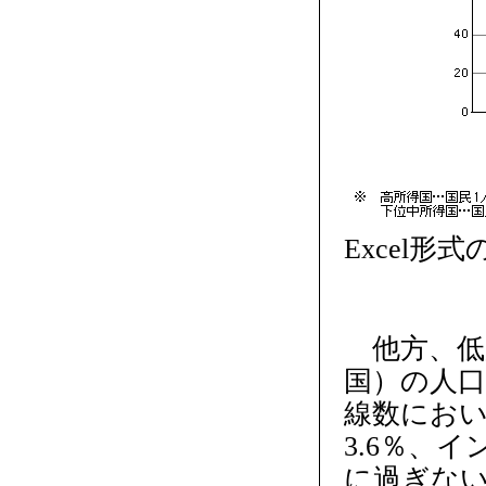
Excel形
他方、低所
国）の人口
線数におい
3.6％、
に過ぎな