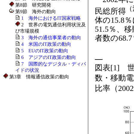
第8節 研究開発
（
民総所得
第9節 海外の動向
1 海外におけるIT国家戦略
体の15.
2 世界の電気通信利用状況及
51.5％
び市場規模
者数の68
3 海外の通信事業者の動向
4 米国のIT政策の動向
5 EUのIT政策の動向
6 アジアのIT政策の動向
7 国際的なデジタル・ディバ
図表[1]
イドの状況
数・移動
第3章 情報通信政策の動向
比率（200