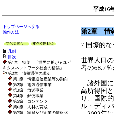
平成16
トップページへ戻る
第2章 情
操作方法
7 国際的
凡例
目次
世界人口の
第1章 特集 「世界に拡がるユビ
者の68.7
キタスネットワーク社会の構築」
第2章 情報通信の現況
第1節 情報通信産業等の動向
諸外国に
第2節 電気通信事業
高所得国
第3節 放送事業
第4節 郵便事業
り、国際
第5節 コンテンツ
ル・ディ
第6節 人材の育成
2002年
第7節 家庭及び企業の情報化