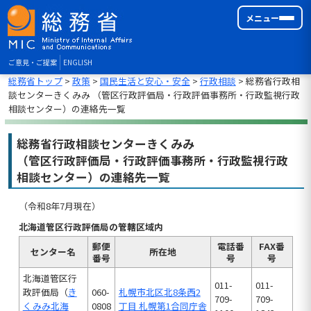
メニュー
ご意見・ご提案
ENGLISH
総務省トップ
>
政策
>
国民生活と安心・安全
>
行政相談
> 総務省行政相
談センターきくみみ （管区行政評価局・行政評価事務所・行政監視行政
相談センター）の連絡先一覧
総務省行政相談センターきくみみ
（管区行政評価局・行政評価事務所・行政監視行政
相談センター）の連絡先一覧
（令和8年7月現在）
北海道管区行政評価局の管轄区域内
郵便
電話番
FAX番
センター名
所在地
番号
号
号
北海道管区行
011-
011-
政評価局（
き
060-
札幌市北区北8条西2
709-
709-
くみみ北海
0808
丁目 札幌第1合同庁舎