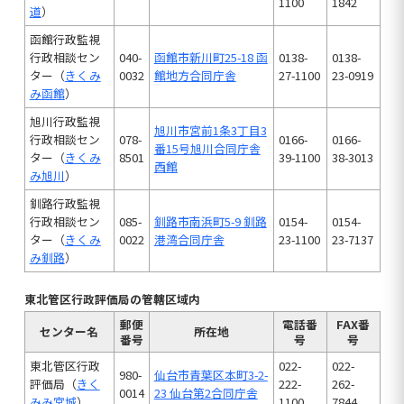
1100
1842
道
）
函館行政監視
行政相談セン
040-
函館市新川町25-18 函
0138-
0138-
ター（
きくみ
0032
館地方合同庁舎
27-1100
23-0919
み函館
）
旭川行政監視
旭川市宮前1条3丁目3
行政相談セン
078-
0166-
0166-
番15号旭川合同庁舎
ター（
きくみ
8501
39-1100
38-3013
西館
み旭川
）
釧路行政監視
行政相談セン
085-
釧路市南浜町5-9 釧路
0154-
0154-
ター（
きくみ
0022
港湾合同庁舎
23-1100
23-7137
み釧路
）
東北管区行政評価局の管轄区域内
郵便
電話番
FAX番
センター名
所在地
番号
号
号
東北管区行政
022-
022-
980-
仙台市青葉区本町3-2-
評価局（
きく
222-
262-
0014
23 仙台第2合同庁舎
みみ宮城
）
1100
7844