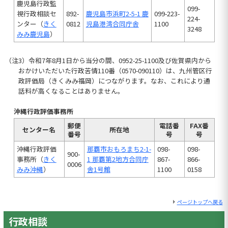
鹿児島行政監
099-
視行政相談セ
892-
鹿児島市浜町2-5-1 鹿
099-223-
224-
ンター（
きく
0812
児島港湾合同庁舎
1100
3248
みみ鹿児島
）
（注3）令和7年8月1日から当分の間、0952-25-1100及び佐賀県内から
おかけいただいた行政苦情110番（0570-090110）は、九州管区行
政評価局（きくみみ福岡）につながります。なお、これにより通
話料が高くなることはありません。
沖縄行政評価事務所
郵便
電話番
FAX番
センター名
所在地
番号
号
号
沖縄行政評価
那覇市おもろまち2-1-
098-
098-
900-
事務所（
きく
1 那覇第2地方合同庁
867-
866-
0006
みみ沖縄
）
舎1号館
1100
0158
ページトップへ戻る
行政相談