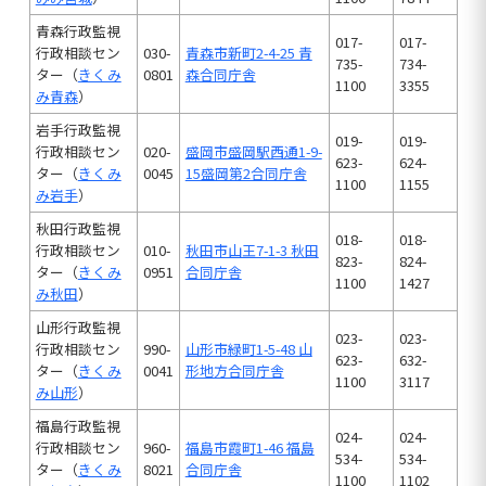
青森行政監視
017-
017-
行政相談セン
030-
青森市新町2-4-25 青
735-
734-
ター（
きくみ
0801
森合同庁舎
1100
3355
み青森
）
岩手行政監視
019-
019-
行政相談セン
020-
盛岡市盛岡駅西通1-9-
623-
624-
ター（
きくみ
0045
15盛岡第2合同庁舎
1100
1155
み岩手
）
秋田行政監視
018-
018-
行政相談セン
010-
秋田市山王7-1-3 秋田
823-
824-
ター（
きくみ
0951
合同庁舎
1100
1427
み秋田
）
山形行政監視
023-
023-
行政相談セン
990-
山形市緑町1-5-48 山
623-
632-
ター（
きくみ
0041
形地方合同庁舎
1100
3117
み山形
）
福島行政監視
024-
024-
行政相談セン
960-
福島市霞町1-46 福島
534-
534-
ター（
きくみ
8021
合同庁舎
1100
1102