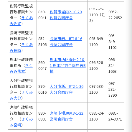
佐賀行政監視
0952-25-
行政相談セン
840-
佐賀市城内2-10-20
0952-
1100（注
ター（
きくみ
0041
佐賀合同庁舎
22-2652
3）
み佐賀
）
長崎行政監視
095-
行政相談セン
852-
長崎市岩川町16-16
095-849-
849-
ター（
きくみ
8106
長崎合同庁舎
1100
1102
み長崎
）
熊本行政評価
熊本市西区春日2-10-
096-
860-
096-326-
事務所（
きく
1 熊本地方合同庁舎B
324-
0047
1100
みみ熊本
）
棟
1663
大分行政監視
097-
行政相談セン
870-
大分市新川町2-1-36
097-533-
532-
ター（
きくみ
0016
大分合同庁舎
1100
3790
み大分
）
宮崎行政監視
行政相談セン
880-
宮崎市橘通東3-1-22
0985-24-
0985-
ター（
きくみ
0805
宮崎合同庁舎
1100
24-3371
み宮崎
）