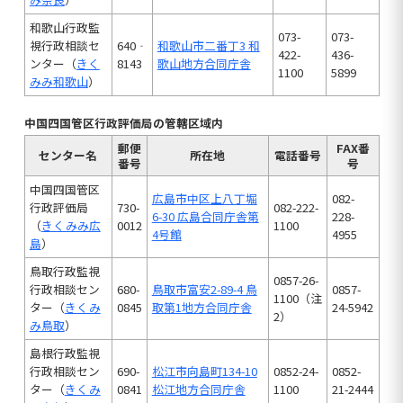
和歌山行政監
073-
073-
視行政相談セ
640‐
和歌山市二番丁3 和
422-
436-
ンター（
きく
8143
歌山地方合同庁舎
1100
5899
みみ和歌山
）
中国四国管区行政評価局の管轄区域内
郵便
FAX番
センター名
所在地
電話番号
番号
号
中国四国管区
広島市中区上八丁堀
082-
行政評価局
730-
082-222-
6-30 広島合同庁舎第
228-
（
きくみみ広
0012
1100
4号館
4955
島
）
鳥取行政監視
0857-26-
行政相談セン
680-
鳥取市富安2-89-4 鳥
0857-
1100（注
ター（
きくみ
0845
取第1地方合同庁舎
24-5942
2）
み鳥取
）
島根行政監視
行政相談セン
690-
松江市向島町134-10
0852-24-
0852-
ター（
きくみ
0841
松江地方合同庁舎
1100
21-2444