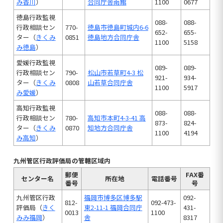
み香川
）
合同庁舎南館
1100
0677
徳島行政監視
088-
088-
行政相談セン
770-
徳島市徳島町城内6-6
652-
655-
ター（
きくみ
0851
徳島地方合同庁舎
1100
5158
み徳島
）
愛媛行政監視
089-
089-
行政相談セン
790-
松山市若草町4-3 松
921-
934-
ター（
きくみ
0808
山若草合同庁舎
1100
5917
み愛媛
）
高知行政監視
088-
088-
行政相談セン
780-
高知市本町4-3-41 高
873-
824-
ター（
きくみ
0870
知地方合同庁舎
1100
4194
み高知
）
九州管区行政評価局の管轄区域内
郵便
FAX番
センター名
所在地
電話番号
番号
号
九州管区行政
福岡市博多区博多駅
092-
812-
092-473-
評価局（
きく
東2-11-1 福岡合同庁
431-
0013
1100
みみ福岡
）
舎
8317