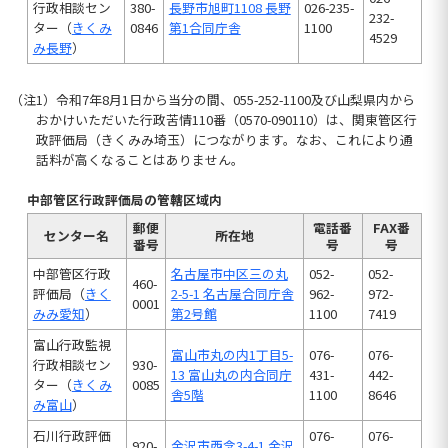
行政相談セン
380-
長野市旭町1108 長野
026-235-
232-
ター（
きくみ
0846
第1合同庁舎
1100
4529
み長野
）
（注1）令和7年8月1日から当分の間、055-252-1100及び山梨県内から
おかけいただいた行政苦情110番（0570-090110）は、関東管区行
政評価局（きくみみ埼玉）につながります。なお、これにより通
話料が高くなることはありません。
中部管区行政評価局の管轄区域内
郵便
電話番
FAX番
センター名
所在地
番号
号
号
中部管区行政
名古屋市中区三の丸
052-
052-
460-
評価局（
きく
2-5-1 名古屋合同庁舎
962-
972-
0001
みみ愛知
）
第2号館
1100
7419
富山行政監視
富山市丸の内1丁目5-
076-
076-
行政相談セン
930-
13 富山丸の内合同庁
431-
442-
ター（
きくみ
0085
舎5階
1100
8646
み富山
）
石川行政評価
076-
076-
920-
金沢市西念3-4-1 金沢