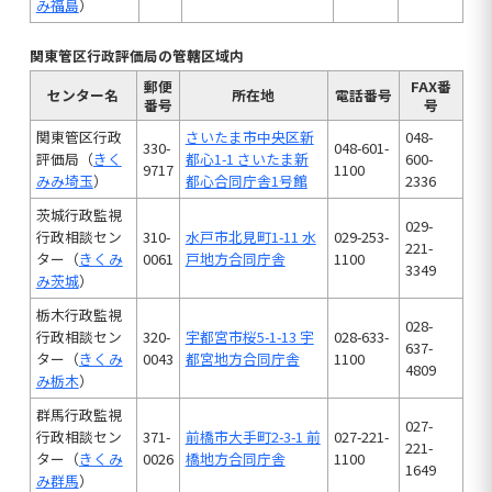
み福島
）
関東管区行政評価局の管轄区域内
郵便
FAX番
センター名
所在地
電話番号
番号
号
関東管区行政
さいたま市中央区新
048-
330-
048-601-
評価局（
きく
都心1-1 さいたま新
600-
9717
1100
みみ埼玉
）
都心合同庁舎1号館
2336
茨城行政監視
029-
行政相談セン
310-
水戸市北見町1-11 水
029-253-
221-
ター（
きくみ
0061
戸地方合同庁舎
1100
3349
み茨城
）
栃木行政監視
028-
行政相談セン
320-
宇都宮市桜5-1-13 宇
028-633-
637-
ター（
きくみ
0043
都宮地方合同庁舎
1100
4809
み栃木
）
群馬行政監視
027-
行政相談セン
371-
前橋市大手町2-3-1 前
027-221-
221-
ター（
きくみ
0026
橋地方合同庁舎
1100
1649
み群馬
）