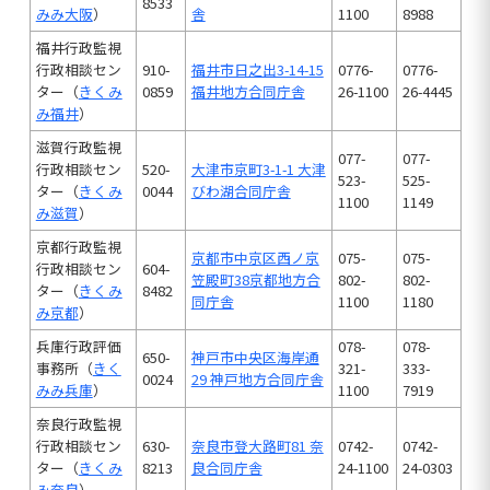
8533
みみ大阪
）
舎
1100
8988
福井行政監視
行政相談セン
910-
福井市日之出3-14-15
0776-
0776-
ター（
きくみ
0859
福井地方合同庁舎
26-1100
26-4445
み福井
）
滋賀行政監視
077-
077-
行政相談セン
520-
大津市京町3-1-1 大津
523-
525-
ター（
きくみ
0044
びわ湖合同庁舎
1100
1149
み滋賀
）
京都行政監視
京都市中京区西ノ京
075-
075-
行政相談セン
604-
笠殿町38京都地方合
802-
802-
ター（
きくみ
8482
同庁舎
1100
1180
み京都
）
兵庫行政評価
078-
078-
650-
神戸市中央区海岸通
事務所（
きく
321-
333-
0024
29 神戸地方合同庁舎
みみ兵庫
）
1100
7919
奈良行政監視
行政相談セン
630-
奈良市登大路町81 奈
0742-
0742-
ター（
きくみ
8213
良合同庁舎
24-1100
24-0303
み奈良
）