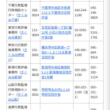
千葉行政監視
千葉市中央区中央港
043-
行政相談セン
260-
043-244-
1-11-3 千葉地方合同
246-
ター（
きくみ
0024
1100
庁舎
9829
み千葉
）
東京行政評価
文京区
後楽一丁目7番
03-
112-
03-3363-
事務所（
きく
22号 小石川地方合同
5331-
0004
1100
みみ東京
）
庁舎5
階
1761
神奈川行政評
横浜市中区新港一丁
045-
価事務所（
き
231-
045-681-
目6－1 よこはま新港
664-
くみみ神奈
0001
1100
合同庁舎
9316
川
）
新潟行政評価
新潟市中央区美咲町
025-
950-
025-282-
事務所（
きく
1-1-1 新潟美咲合同庁
282-
8628
1100
みみ新潟
）
舎1号館
1124
山梨行政監視
055-252-
055-
行政相談セン
400-
甲府市丸の内1-1-18
1100（注
251-
ター（
きくみ
0031
甲府合同庁舎
1）
9223
み山梨
）
長野行政監視
026-