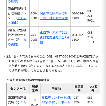
み島根
）
岡山行政監視
086-
行政相談セン
700-
岡山市北区桑田町1-
086-224-
221-
ター（
きくみ
0984
36岡山地方合同庁舎
1100
5661
み岡山
）
山口行政監視
山口市中河原町6-16
083-
行政相談セン
753-
083-932-
山口地方合同庁舎1号
922-
ター（
きくみ
0088
1100
館
1593
み山口
）
（注2）令和7年2月1日から当分の間、0857-26-1100及び鳥取県内から
おかけいただいた行政苦情110番（0570-090110）は、中国四国管
区行政評価局（きくみみ広島）につながります。なお、これによ
り通話料が高くなることはありません。
四国行政評価支局の管轄区域内
郵便
電話番
FAX番
センター名
所在地
番号
号
号
四国行政評価
高松市サンポート3番
087-
087-
760‐
支局（
きくみ
33号 高松サンポート
826-
826-
0019