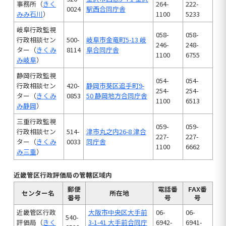
事務所（
きく
264-
222-
0024
駅西合同庁舎
みみ石川
）
1100
5233
岐阜行政監視
058-
058-
行政相談セン
500-
岐阜市金竜町5-13 岐
246-
248-
ター（
きくみ
8114
阜合同庁舎
1100
6755
み岐阜
）
静岡行政監視
054-
054-
行政相談セン
420-
静岡市葵区追手町9-
254-
254-
ター（
きくみ
0853
50 静岡地方合同庁舎
1100
6513
み静岡
）
三重行政監視
059-
059-
行政相談セン
514-
津市丸之内26-8 津合
227-
227-
ター（
きくみ
0033
同庁舎
1100
6662
み三重
）
近畿管区行政評価局の管轄区域内
郵便
電話番
FAX番
センター名
所在地
番号
号
号
近畿管区行政
大阪市中央区大手前
06-
06-
540-
評価局（
きく
3-1-41 大手前合同庁
6942-
6941-