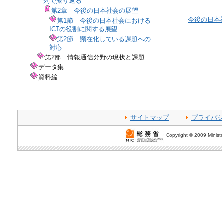
列で振り返る
第2章 今後の日本社会の展望
今後の日本
第1節 今後の日本社会における
ICTの役割に関する展望
第2節 顕在化している課題への
対応
第2部 情報通信分野の現状と課題
データ集
資料編
サイトマップ
プライバ
Copyright © 2009 Ministr