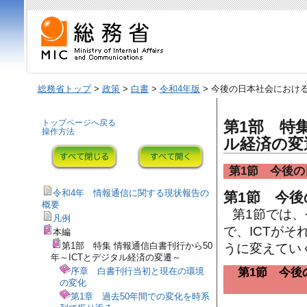
総務省トップ
>
政策
>
白書
>
令和4年版
> 今後の日本社会における
トップページへ戻る
第1部 特
操作方法
ル経済の変
第1節 今後の
令和4年 情報通信に関する現状報告の
第1節 今後
概要
第1節では
凡例
で、ICTが
本編
第1部 特集 情報通信白書刊行から50
うに変えてい
年～ICTとデジタル経済の変遷～
第1節 今後
序章 白書刊行当初と現在の環境
の変化
第1章 過去50年間での変化を時系