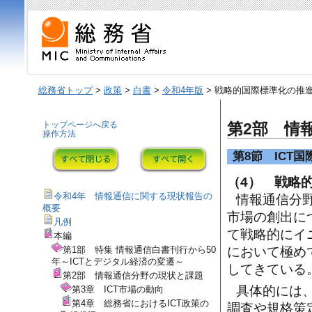
総務省トップ
>
政策
>
白書
>
令和4年版
> 戦略的国際標準化の推
トップページへ戻る
第2部 情
操作方法
第8節 ICT
（4） 戦略
令和4年 情報通信に関する現状報告の
情報通信分
概要
市場の創出に
凡例
て戦略的にイ
本編
第1部 特集 情報通信白書刊行から50
において極め
年～ICTとデジタル経済の変遷～
してきている
第2部 情報通信分野の現状と課題
具体的には
第3章 ICT市場の動向
第4章 総務省におけるICT政策の
調査や規格策