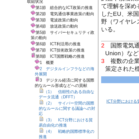
取組状況
て理解を深め
第1節 総合的なICT政策の推進
したEU、米
第2節 電気通信事業政策の動向
第3節 電波政策の動向
野（ワイヤレ
第4節 放送政策の動向
いる。
第5節 サイバーセキュリティ政
策の動向
第6節 ICT利活用の推進
2
国際電気通信連合（
第7節 ICT技術政策の推進
Union）
第8節 ICT国際戦略の推進
3
複数の企業
1 概要
策定された
2 デジタルインフラなどの海
外展開
3 デジタル経済に関する国際
的なルール形成などへの貢献
（1） 信頼性のある自由な
データ流通（DFFT）
ICT分野におけ
（2） サイバー空間の国際
的なルールに関する議論への対
応
（3） ICT分野における貿
易自由化の推進
（4） 戦略的国際標準化の
推進