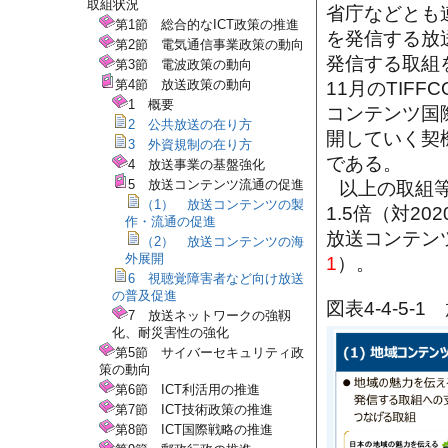
取組状況
省庁などとも
第1節 総合的なICT政策の推進
を発信する放
第2節 電気通信事業政策の動向
発信する取組
第3節 電波政策の動向
第4節 放送政策の動向
11月のTIF
1 概要
コンテンツ国
2 公共放送の在り方
開していく契
3 外資規制の在り方
である。
4 放送事業の基盤強化
5 放送コンテンツ流通の促進
以上の取組等
（1） 放送コンテンツの製
1.5倍（対2
作・流通の促進
放送コンテン
（2） 放送コンテンツの海
外展開
1
）。
6 視聴覚障害者など向け放送
の普及促進
図表4-4-5
7 放送ネットワークの強靱
化、耐災害性の強化
第5節 サイバーセキュリティ政
策の動向
第6節 ICT利活用の推進
第7節 ICT技術政策の推進
第8節 ICT国際戦略の推進