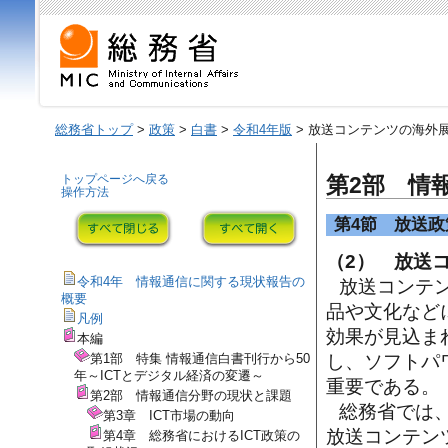
総務省トップ
>
政策
>
白書
>
令和4年版
> 放送コンテンツの海外
トップページへ戻る
第2部 情
操作方法
第4節 放送政
（2） 放送
令和4年 情報通信に関する現状報告の
放送コンテ
概要
品や文化など
凡例
効果が見込ま
本編
第1部 特集 情報通信白書刊行から50
し、ソフトパ
年～ICTとデジタル経済の変遷～
重要である。
第2部 情報通信分野の現状と課題
総務省では
第3章 ICT市場の動向
放送コンテン
第4章 総務省におけるICT政策の