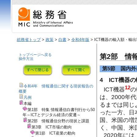
総務省トップ
>
政策
>
白書
>
令和4年版
> ICT機器の輸入額・輸
トップページへ戻る
第2部 情
操作方法
第5節 国内
4 ICT機器
令和4年 情報通信に関する現状報告の
12
ICT機器
の
概要
は、2000年
凡例
本編
るまでは同じ
第1部 特集 情報通信白書刊行から50
った一方、日
年～ICTとデジタル経済の変遷～
国、米国の増
第2部 情報通信分野の現状と課題
く、中国、米
第3章 ICT市場の動向
第1節 ICT産業の動向
2020年に