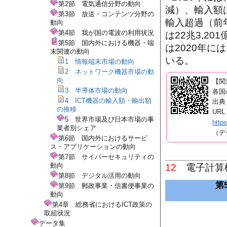
第2節 電気通信分野の動向
減）、輸入額は
第3節 放送・コンテンツ分野の
輸入超過（前年
動向
第4節 我が国の電波の利用状況
は22兆3,2
第5節 国内外における機器・端
は2020年に
末関連の動向
いる。
1 情報端末市場の動向
2 ネットワーク機器市場の動
向
【関
3 半導体市場の動向
各国
4 ICT機器の輸入額・輸出額
出典：
の推移
URL
5 世界市場及び日本市場の事
http
業者別シェア
（デ
第6節 国内外におけるサービ
ス・アプリケーションの動向
第7節 サイバーセキュリティの
動向
12
電子計算機
第8節 デジタル活用の動向
第
第9節 郵政事業・信書便事業の
動向
第4章 総務省におけるICT政策の
取組状況
データ集