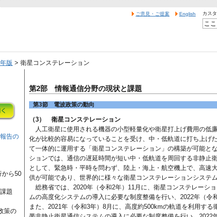
カスタ
ご意見・ご提案
English
4年版
> 衛星コンステレーション
第2部 情報通信分野の現状と課題
第3節 電波政策の動向
（3） 衛星コンステレーション
人工衛星に使用される機器の小型軽量化や衛星打上げ費用の低
状報告の
化が比較的容易になっていることを受け、中・低軌道に打ち上げ
て一体的に運用する「衛星コンステレーション」の構築が可能と
ションでは、通信の遅延時間が短い中・低軌道を周回する非静止
として、緊急時・平時を問わず、陸上・海上・航空機上で、高速
から50
供が可能であり、世界的に様々な衛星コンステレーションシステ
総務省では、2020年（令和2年）11月に、衛星コンステレーシ
と課題
ムの高度化システムの導入に必要な制度整備を行い、2022年（令
また、2021年（令和3年）8月に、高度約500kmの軌道を利用す
政策の
帯非静止衛星通信システムの導入に必要な制度整備を行い、2022