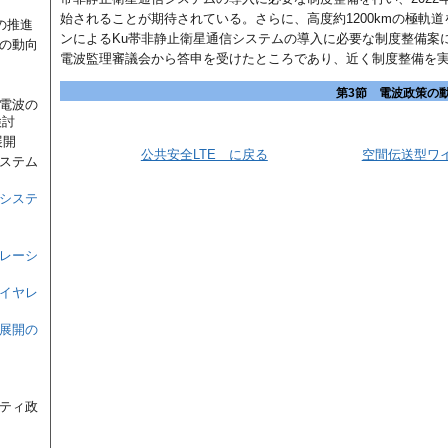
始されることが期待されている。さらに、高度約1200kmの極軌
の推進
ンによるKu帯非静止衛星通信システムの導入に必要な制度整備案につ
策の動向
電波監理審議会から答申を受けたところであり、近く制度整備を
第3節 電波政策の
の電波の
検討
展開
公共安全LTE に戻る
空間伝送型ワ
システム
通システ
テレーシ
ワイヤレ
外展開の
リティ政