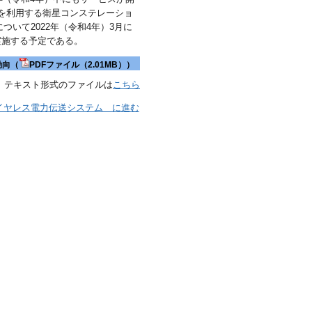
道を利用する衛星コンステレーショ
いて2022年（令和4年）3月に
実施する予定である。
動向（
PDFファイル（2.01MB））
テキスト形式のファイルは
こちら
イヤレス電力伝送システム に進む