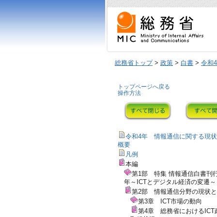
総務省トップ
>
政策
>
白書
>
令和
トップページへ戻る
操作方法
令和4年 情報通信に関する現
概要
凡例
本編
第1部 特集 情報通信白書刊行
年～ICTとデジタル経済の変遷～
第2部 情報通信分野の現状
第3章 ICT市場の動向
第4章 総務省におけるICT