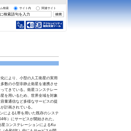
ム検索
サイト内
関連サイト
廉化により、小型の人工衛星の実用
た多数の小型非静止衛星を連携させ
なってきている。衛星コンステレー
衛星を用いるため、世界全域を対象
大容量通信など多様なサービスの提
ムが計画されている。
ョンによるL帯を用いた既存のシステ
和4年）にサービスが開始された。
る衛星コンステレーションによるKu
年（令和4年）中にもサービスが開