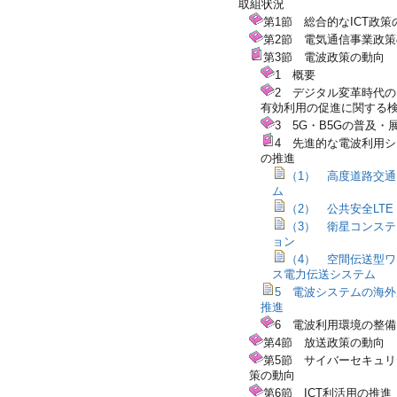
取組状況
第1節 総合的なICT政策
第2節 電気通信事業政
第3節 電波政策の動向
1 概要
2 デジタル変革時代
有効利用の促進に関する
3 5G・B5Gの普及・
4 先進的な電波利用
の推進
（1） 高度道路交
ム
（2） 公共安全LTE
（3） 衛星コンス
ョン
（4） 空間伝送型
ス電力伝送システム
5 電波システムの海
推進
6 電波利用環境の整備
第4節 放送政策の動向
第5節 サイバーセキュ
策の動向
第6節 ICT利活用の推進