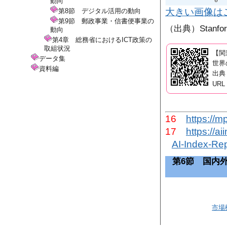
動向
大きい画像は
第8節 デジタル活用の動向
第9節 郵政事業・信書便事業の
（出典）Stanford U
動向
第4章 総務省におけるICT政策の
取組状況
【関
データ集
世界
資料編
出典：I
UR
16
https://
17
https://a
AI-Index-Re
第6節 国内
市場