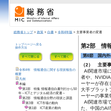
総務省トップ
>
政策
>
白書
>
令和4年版
> 主要事業者の変遷
トップページへ戻る
第2部 情
操作方法
第6節 国内
（2） 主要
令和4年 情報通信に関する現状報告の
AI関連市場
概要
者や、NVID
凡例
ーヤーが存在して
本編
第1部 特集 情報通信白書刊行から50
大手プラット
年～ICTとデジタル経済の変遷～
ーヤーの事業
第2部 情報通信分野の現状と課題
AI関連市
第3章 ICT市場の動向
た、中国のAI
第1節 ICT産業の動向