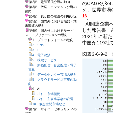
第2節 電気通信分野の動向
のCAGRが24
第3節 放送・コンテンツ分野の
え、世界市場
動向
16
第4節 我が国の電波の利用状況
。
第5節 国内外における機器・端
AI関連企
末関連の動向
した報告書「Artif
第6節 国内外におけるサービ
ス・アプリケーションの動向
2021年に新
1 プラットフォームの動向
中国が119社
2 SNS
3 EC
図表3-6-9
4 電子決済
5 検索サービス
6 動画配信・音楽配信・電子
書籍
7 データセンター市場の動向
8 クラウドサービス市場の動
向
9 AI
（1） 市場概況
（2） 主要事業者の変遷
10 仮想空間市場など
第7節 サイバーセキュリティの