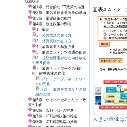
取組状況
第1節 総合的なICT政策の推進
図表4-4-7
第2節 電気通信事業政策の動向
第3節 電波政策の動向
第4節 放送政策の動向
1 概要
2 公共放送の在り方
3 外資規制の在り方
4 放送事業の基盤強化
5 放送コンテンツ流通の促進
6 視聴覚障害者など向け放送
の普及促進
7 放送ネットワークの強靱
化、耐災害性の強化
（1） ケーブルネットワー
クの光化
（2） 放送事業者などの取
組の支援
第5節 サイバーセキュリティ政
策の動向
第6節 ICT利活用の推進
第7節 ICT技術政策の推進
大きい画像は
第8節 ICT国際戦略の推進