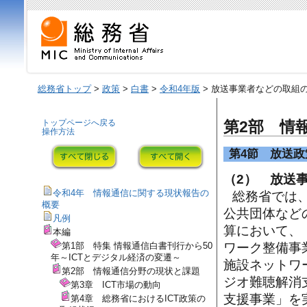
総務省トップ
>
政策
>
白書
>
令和4年版
> 放送事業者などの取組
トップページへ戻る
第2部 情
操作方法
第4節 放送政
（2） 放送
令和4年 情報通信に関する現状報告の
総務省では
概要
公共団体など
凡例
算において、
本編
第1部 特集 情報通信白書刊行から50
ワーク整備事
年～ICTとデジタル経済の変遷～
施設ネットワ
第2部 情報通信分野の現状と課題
ジオ難聴解消
第3章 ICT市場の動向
支援事業」を
第4章 総務省におけるICT政策の