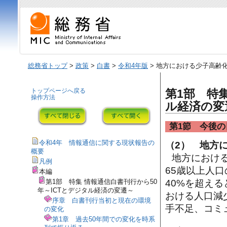
総務省トップ
>
政策
>
白書
>
令和4年版
> 地方における少子高齢
トップページへ戻る
第1部 特
操作方法
ル経済の変
第1節 今後の
令和4年 情報通信に関する現状報告の
（2） 地方
概要
地方における
凡例
65歳以上人
本編
第1部 特集 情報通信白書刊行から50
40%を超え
年～ICTとデジタル経済の変遷～
おける人口減
序章 白書刊行当初と現在の環境
手不足、コミ
の変化
第1章 過去50年間での変化を時系