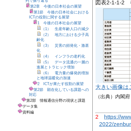
列で振り返る
図表2-1-1
第2章 今後の日本社会の展望
第1節 今後の日本社会における
ICTの役割に関する展望
1 今後の日本社会の展望
（1） 生産年齢人口の減少
（2） 地方における少子高
齢化
（3） 災害の頻発化・激甚
化
（4） インフラの老朽化
（5） データ流通の一層の
進展とトラヒック増加
（6） 電力量の爆発的増加
と地球温暖化の加速
2 ICTが果たす役割の展望
大きい画像は
第2節 顕在化している課題への
対応
（出典）内閣府
第2部 情報通信分野の現状と課題
データ集
資料編
2
https://ww
2022/zenbun