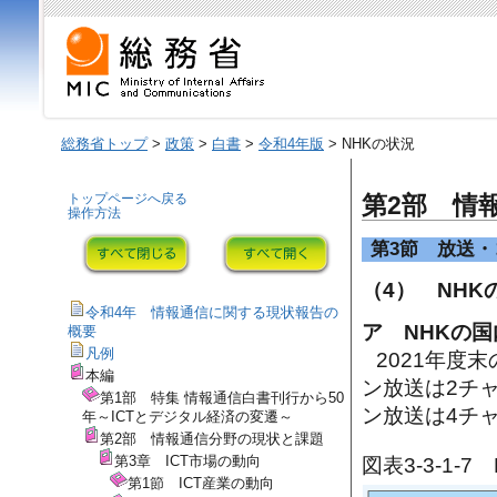
総務省トップ
>
政策
>
白書
>
令和4年版
> NHKの状況
トップページへ戻る
第2部 情
操作方法
第3節 放送
（4） NHK
令和4年 情報通信に関する現状報告の
ア NHKの
概要
凡例
2021年度
本編
ン放送は2チ
第1部 特集 情報通信白書刊行から50
ン放送は4チ
年～ICTとデジタル経済の変遷～
第2部 情報通信分野の現状と課題
第3章 ICT市場の動向
図表3-3-1-
第1節 ICT産業の動向