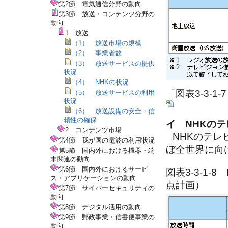
第2節 電気通信分野の動向
第3節 放送・コンテンツ分野の
動向
1 放送
（1） 放送市場の規模
（2） 事業者数
（3） 放送サービスの提供
状況
（4） NHKの状況
「図表3-3-1
（5） 放送サービスの利用
状況
（6） 放送設備の安全・信
頼性の確保
イ NHKの
2 コンテンツ市場
NHKのテ
第4節 我が国の電波の利用状況
ぼ全世界に向
第5節 国内外における機器・端
末関連の動向
第6節 国内外におけるサービ
図表3-3-1
ス・アプリケーションの動向
点計画）
第7節 サイバーセキュリティの
動向
第8節 デジタル活用の動向
第9節 郵政事業・信書便事業の
動向