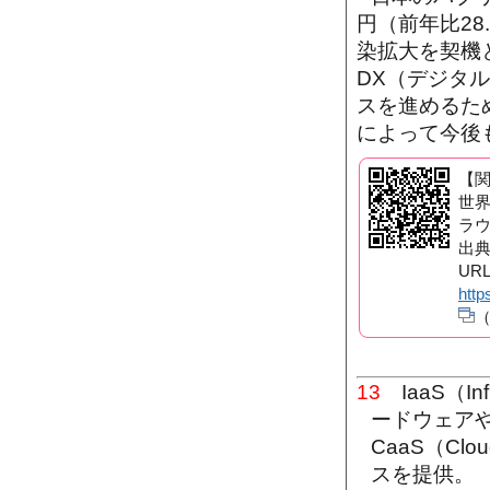
円（前年比2
染拡大を契機
DX（デジタ
スを進めるた
によって今後
【
世
ラ
出典：
UR
http
13
IaaS（Inf
ードウェアや
CaaS（Cl
スを提供。