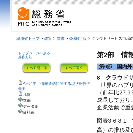
総務省トップ
>
政策
>
白書
>
令和4年版
> クラウドサービス市場
トップページへ戻る
第2部 情
操作方法
第6節 国内
8 クラウド
令和4年 情報通信に関する現状報告の
世界のパブリ
概要
（前年比27.
凡例
成長しており
本編
データ集
企業活動で重
資料編
図表3-6-8
高）の推移及