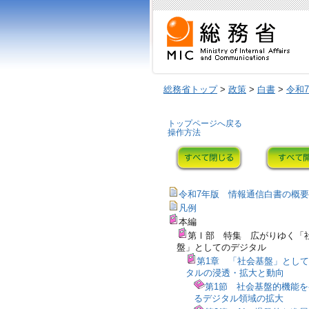
総務省トップ
>
政策
>
白書
>
令和
トップページへ戻る
操作方法
令和7年版 情報通信白書の概要
凡例
本編
第Ⅰ部 特集 広がりゆく「
盤」としてのデジタル
第1章 「社会基盤」とし
タルの浸透・拡大と動向
第1節 社会基盤的機能
るデジタル領域の拡大