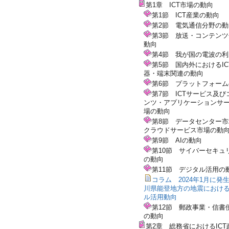
第1章 ICT市場の動向
第1節 ICT産業の動向
第2節 電気通信分野の動
第3節 放送・コンテン
動向
第4節 我が国の電波の
第5節 国内外におけるIC
器・端末関連の動向
第6節 プラットフォー
第7節 ICTサービス及び
ンツ・アプリケーションサ
場の動向
第8節 データセンター
クラウドサービス市場の動
第9節 AIの動向
第10節 サイバーセキュ
の動向
第11節 デジタル活用の
コラム 2024年1月に発
川県能登地方の地震におけ
ル活用動向
第12節 郵政事業・信書
の動向
第2章 総務省におけるICT