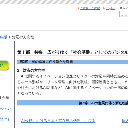
カスタ
ご意見・ご提案
English
7年版
> 対応の方向性
第Ⅰ部 特集 広がりゆく「社会基盤」としてのデジタ
第2節 AIの進展に伴う新たな課題
2 対応の方向性
AIに関するイノベーション促進とリスクへの対応を同時に進める
るルール形成や、リスク管理に向けた取組、国際連携とともに、A
や社会におけるAI活用など、AIに関するイノベーションの一層の
となっている。
社会基
第2節 AIの進展に伴う新たな
てのデジ
を発揮す
AI分野における日本の存在感の低迷 に戻る
国