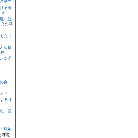
展の動向
おける海
現状
環境・社
社会の見
がもたら
支える信
確保
新たな課
上の偽・
リティ
による社
性化・経
への対応
と課題