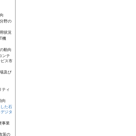
向
ツ分野の
利用状況
T機
ムの動向
コンテ
ービス市
市場及び
向
リティ
動向
生した石
るデジタ
便事業
政策の