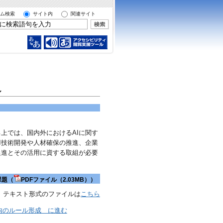
ム検索
サイト内
関連サイト
ル
上では、国内外におけるAIに関す
I技術開発や人材確保の推進、企業
促進とその活用に資する取組が必要
課題（
PDFファイル（2.03MB））
テキスト形式のファイルは
こちら
内のルール形成 に進む