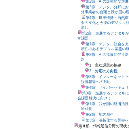
第2節 AIの爆発的な進
第3節 デジタル分野に
外事業者の台頭と我が国の
第4節 世界情勢・自然
会の変化と今後のデジタル
通し
第2章 進展するデジタル
す課題
第1節 デジタル社会を
頼性のあるデジタル基盤の
第2節 AIの進展に伴う
題
1 主な課題の概要
2 対応の方向性
第3節 インターネット
誤情報等への対応
第4節 サイバーセキュ
第3章 進展するデジタル
会課題解決に向けて
第1節 我が国の経済活
済成長
第2節 地方創生
第3節 激甚化する災害
第Ⅱ部 情報通信分野の現状