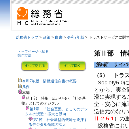
総務省トップ
>
政策
>
白書
>
令和7年版
> トラストサービスに関
トップページへ戻る
第Ⅱ部 情
操作方法
第5節 サイ
（5） トラ
令和7年版 情報通信白書の概要
Societ
凡例
とから、実空
本編
滑に実現する
第Ⅰ部 特集 広がりゆく「社会基
盤」としてのデジタル
全・安心に流
第1章 「社会基盤」としてのデジ
送信元のなり
タルの浸透・拡大と動向
Ⅱ-2-5-1
）の
第1節 社会基盤的機能を発揮す
るデジタル領域の拡大
総務省にお