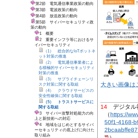
第2節 電気通信事業政策の動向
第3節 電波政策の動向
第4節 放送政策の動向
第5節 サイバーセキュリティ政
策の動向
1 概要
2 重要インフラ等におけるサ
イバーセキュリティ
（1） 総合的なIoTボットネ
ット対策の推進
（2） 電気通信事業者によ
る積極的サイバーセキュリティ
対策の推進
（3） サプライチェーンリ
大きい画像は
スク対策に関する取組
（4） クラウドサービスの
安全性確保に関する取組
（5） トラストサービスに
14
デジタル
関する取組
3 サイバー攻撃対処能力の向
（
https://ww
上と新技術への対応
50f1-4168-b
4 地域をはじめとするサイバ
2bcaabffe87
ーセキュリティの底上げに向けた
取り組み
）