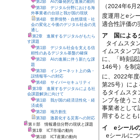
第2節 AIの爆発的な進展の動向
（2024年6
第3節 デジタル分野における海
外事業者の台頭と我が国の現状
度運用とeシ
第4節 世界情勢・自然環境・社
適合性評価の
会の変化と今後のデジタル社会の見
通し
ア 国による
第2章 進展するデジタルがもたら
す課題
タイムスタン
第1節 デジタル社会を支える信
イムスタンプ
頼性のあるデジタル基盤の確保
に、「時刻認
第2節 AIの進展に伴う新たな課
題
146号）を
第3節 インターネット上の偽・
に、2022
誤情報等への対応
第4節 サイバーセキュリティ
第25号）に
第3章 進展するデジタルによる社
るタイムスタ
会課題解決に向けて
ンプを使うこ
第1節 我が国の経済活性化・経
済成長
事業者として
第2節 地方創生
用するととも
第3節 激甚化する災害への対応
第Ⅱ部 情報通信分野の現状と課題
イ eシール
第1章 ICT市場の動向
eシールにつ
第1節 ICT産業の動向