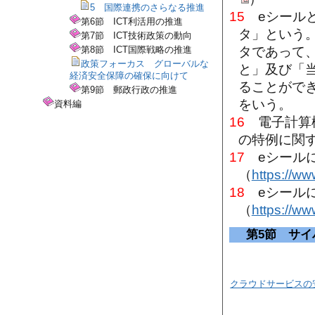
5 国際連携のさらなる推進
15
eシールと
第6節 ICT利活用の推進
タ」という
第7節 ICT技術政策の動向
タであって
第8節 ICT国際戦略の推進
政策フォーカス グローバルな
と」及び「
経済安全保障の確保に向けて
ることがで
第9節 郵政行政の推進
をいう。
資料編
16
電子計算機
の特例に関す
17
eシールに
（
https://w
18
eシールに
（
https://w
第5節 サ
クラウドサービスの