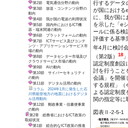
行するデータ
第2節 電気通信分野の動向
第3節 放送・コンテンツ分野の
が国における
動向
に、我が国に
第4節 我が国の電波の利用状況
を示した「eシ
第5節 国内外におけるICT機
器・端末関連の動向
ールに係る検
第6節 プラットフォームの動向
評価する基準
第7節 ICTサービス及びコンテ
ンツ・アプリケーションサービス市
年4月に検討
場の動向
18
（第2版）
第8節 データセンター市場及び
クラウドサービス市場の動向
認定制度創設
第9節 AIの動向
討を行うこと
第10節 サイバーセキュリティ
会議」を開催
の動向
第11節 デジタル活用の動向
する規程」（
コラム 2024年1月に発生した石
よる認定制度
川県能登地方の地震におけるデジタ
関の指定等に
ル活用動向
第12節 郵政事業・信書便事業
の動向
図表Ⅱ-2-5
第2章 総務省におけるICT政策の
取組状況
第1節 総合的なICT政策の推進