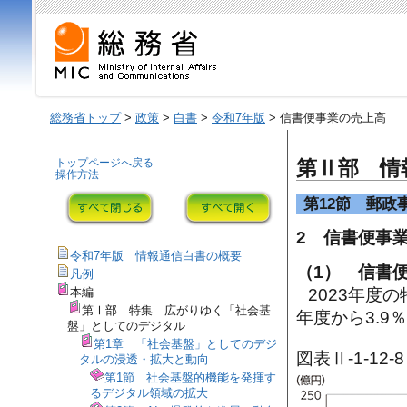
総務省トップ
>
政策
>
白書
>
令和7年版
> 信書便事業の売上高
トップページへ戻る
第Ⅱ部 情
操作方法
第12節 郵政
2 信書便事
令和7年版 情報通信白書の概要
（1） 信書
凡例
2023年度
本編
第Ⅰ部 特集 広がりゆく「社会基
年度から3.9
盤」としてのデジタル
第1章 「社会基盤」としてのデジ
図表Ⅱ-1-1
タルの浸透・拡大と動向
第1節 社会基盤的機能を発揮す
るデジタル領域の拡大