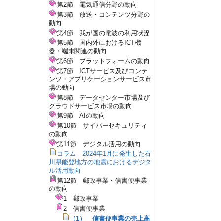
第2節 電気通信分野の動向
第3節 放送・コンテンツ分野の
動向
第4節 我が国の電波の利用状況
第5節 国内外におけるICT機
器・端末関連の動向
第6節 プラットフォームの動向
第7節 ICTサービス及びコンテ
ンツ・アプリケーションサービス市
場の動向
第8節 データセンター市場及び
クラウドサービス市場の動向
第9節 AIの動向
第10節 サイバーセキュリティ
の動向
第11節 デジタル活用の動向
コラム 2024年1月に発生した石
川県能登地方の地震におけるデジタ
ル活用動向
第12節 郵政事業・信書便事業
の動向
1 郵政事業
2 信書便事業
（1） 信書便事業の売上高