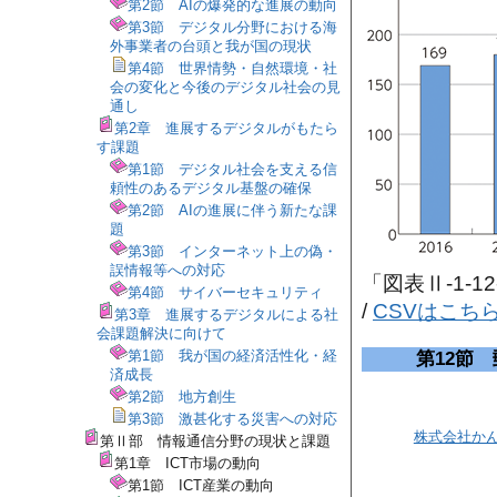
第2節 AIの爆発的な進展の動向
第3節 デジタル分野における海
外事業者の台頭と我が国の現状
第4節 世界情勢・自然環境・社
会の変化と今後のデジタル社会の見
通し
第2章 進展するデジタルがもたら
す課題
第1節 デジタル社会を支える信
頼性のあるデジタル基盤の確保
第2節 AIの進展に伴う新たな課
題
第3節 インターネット上の偽・
誤情報等への対応
「図表Ⅱ-1-
第4節 サイバーセキュリティ
/
CSVはこち
第3章 進展するデジタルによる社
会課題解決に向けて
第1節 我が国の経済活性化・経
第12節
済成長
第2節 地方創生
第3節 激甚化する災害への対応
株式会社か
第Ⅱ部 情報通信分野の現状と課題
第1章 ICT市場の動向
第1節 ICT産業の動向