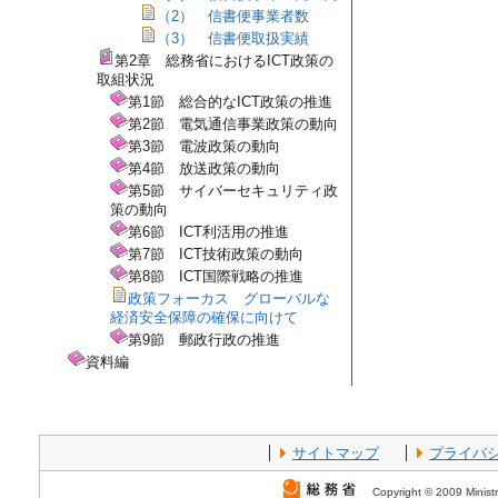
（2） 信書便事業者数
（3） 信書便取扱実績
第2章 総務省におけるICT政策の
取組状況
第1節 総合的なICT政策の推進
第2節 電気通信事業政策の動向
第3節 電波政策の動向
第4節 放送政策の動向
第5節 サイバーセキュリティ政
策の動向
第6節 ICT利活用の推進
第7節 ICT技術政策の動向
第8節 ICT国際戦略の推進
政策フォーカス グローバルな
経済安全保障の確保に向けて
第9節 郵政行政の推進
資料編
サイトマップ
プライバ
Copyright © 2009 Ministr