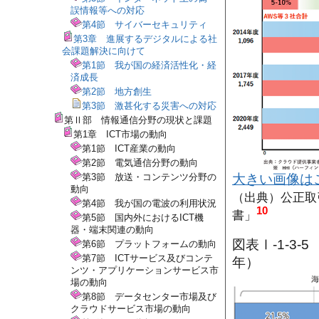
誤情報等への対応
第4節 サイバーセキュリティ
第3章 進展するデジタルによる社
会課題解決に向けて
第1節 我が国の経済活性化・経
済成長
第2節 地方創生
第3節 激甚化する災害への対応
第Ⅱ部 情報通信分野の現状と課題
第1章 ICT市場の動向
第1節 ICT産業の動向
第2節 電気通信分野の動向
大きい画像は
第3節 放送・コンテンツ分野の
動向
（出典）公正取
第4節 我が国の電波の利用状況
10
書」
第5節 国内外におけるICT機
器・端末関連の動向
図表Ⅰ-1-3
第6節 プラットフォームの動向
第7節 ICTサービス及びコンテ
年）
ンツ・アプリケーションサービス市
場の動向
第8節 データセンター市場及び
クラウドサービス市場の動向