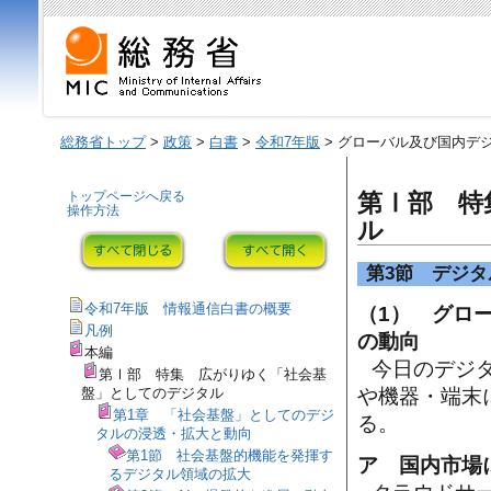
総務省トップ
>
政策
>
白書
>
令和7年版
> グローバル及び国内デ
トップページへ戻る
第Ⅰ部 特
操作方法
ル
第3節 デジ
令和7年版 情報通信白書の概要
（1） グロ
凡例
の動向
本編
今日のデジ
第Ⅰ部 特集 広がりゆく「社会基
盤」としてのデジタル
や機器・端末
第1章 「社会基盤」としてのデジ
る。
タルの浸透・拡大と動向
第1節 社会基盤的機能を発揮す
ア 国内市場
るデジタル領域の拡大