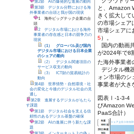
クラウドサー
第2節 AIの爆発的な進展の動向
と、Amazon 
第3節 デジタル分野における海
外事業者の台頭と我が国の現状
きく拡大して
1 海外ビッグテック企業の台
の市場シェアは、
頭
市場シェアに
2 デジタル市場における海外
事業者の存在感と日本の競争力の
5
）。
現状
国内の動画共
（1） グローバル及び国内
デジタル市場における日本企業
が2024年で8
のシェアの動向
た海外事業者
（2） デジタル関連項目の
サービス収支の動向
デジタル機器
（3） ICT財の貿易統計の
ォン市場のシェ
動向
事業者が大き
第4節 世界情勢・自然環境・社
会の変化と今後のデジタル社会の見
通し
図表Ⅰ-1-3
第2章 進展するデジタルがもたら
びAmazon 
す課題
第1節 デジタル社会を支える信
PaaS合計）
頼性のあるデジタル基盤の確保
第2節 AIの進展に伴う新たな課
題
第3節 インターネット上の偽・