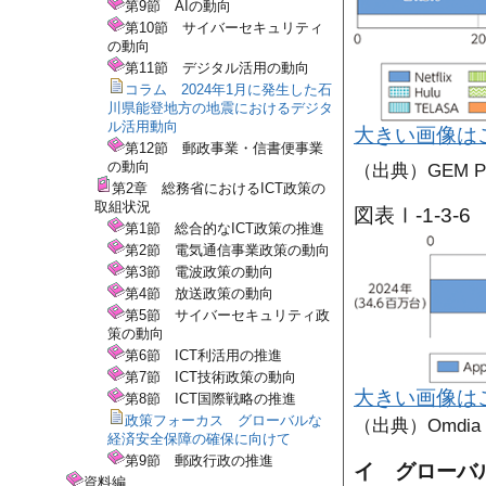
第9節 AIの動向
第10節 サイバーセキュリティ
の動向
第11節 デジタル活用の動向
コラム 2024年1月に発生した石
川県能登地方の地震におけるデジタ
ル活用動向
大きい画像は
第12節 郵政事業・信書便事業
の動向
（出典）GEM P
第2章 総務省におけるICT政策の
取組状況
図表Ⅰ-1-3
第1節 総合的なICT政策の推進
第2節 電気通信事業政策の動向
第3節 電波政策の動向
第4節 放送政策の動向
第5節 サイバーセキュリティ政
策の動向
第6節 ICT利活用の推進
第7節 ICT技術政策の動向
大きい画像は
第8節 ICT国際戦略の推進
政策フォーカス グローバルな
（出典）Omdia
経済安全保障の確保に向けて
第9節 郵政行政の推進
イ グローバ
資料編