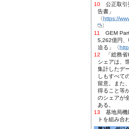
10
公正取引委
告書」
〈
https://ww
〉
11
GEM Pa
5,262億円
迫る」〈
htt
12
「総務省I
シェアは、世
集計したデ
しもすべて
留意。また
得ること等
のシェアが
ある。
13
基地局機能
トを組み合