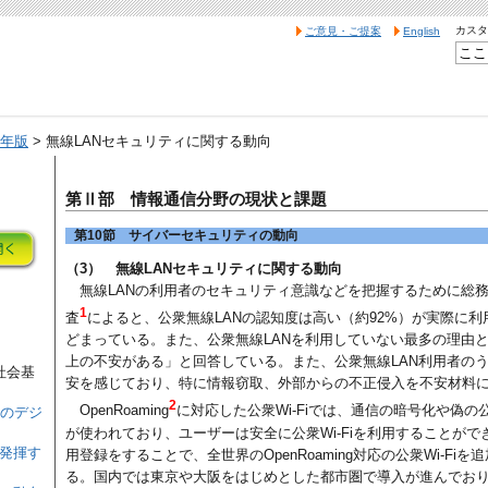
カスタ
ご意見・ご提案
English
7年版
> 無線LANセキュリティに関する動向
第Ⅱ部 情報通信分野の現状と課題
第10節 サイバーセキュリティの動向
（3） 無線LANセキュリティに関する動向
無線LANの利用者のセキュリティ意識などを把握するために総務省
1
査
によると、公衆無線LANの認知度は高い（約92%）が実際に
どまっている。また、公衆無線LANを利用していない最多の理由
上の不安がある」と回答している。また、公衆無線LAN利用者の
社会基
安を感じており、特に情報窃取、外部からの不正侵入を不安材料
2
OpenRoaming
に対応した公衆Wi-Fiでは、通信の暗号化や偽の公
てのデジ
が使われており、ユーザーは安全に公衆Wi-Fiを利用することができる
を発揮す
用登録をすることで、全世界のOpenRoaming対応の公衆Wi-F
る。国内では東京や大阪をはじめとした都市圏で導入が進んでおり、