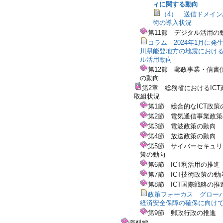
ィに関する動向
（4） 送信ドメイ
術の導入状況
第11節 デジタル活用の
コラム 2024年1月に発
川県能登地方の地震におけ
ル活用動向
第12節 郵政事業・信書
の動向
第2章 総務省におけるICT
取組状況
第1節 総合的なICT政策
第2節 電気通信事業政
第3節 電波政策の動向
第4節 放送政策の動向
第5節 サイバーセキュ
策の動向
第6節 ICT利活用の推進
第7節 ICT技術政策の動
第8節 ICT国際戦略の推
政策フォーカス グロー
経済安全保障の確保に向け
第9節 郵政行政の推進
資料編