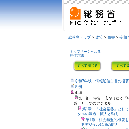
総務省トップ
>
政策
>
白書
>
令和
トップページへ戻る
操作方法
令和7年版 情報通信白書の概要
凡例
本編
第Ⅰ部 特集 広がりゆく「
盤」としてのデジタル
第1章 「社会基盤」とし
タルの浸透・拡大と動向
第1節 社会基盤的機能
るデジタル領域の拡大