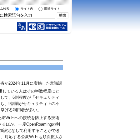
ム検索
サイト内
関連サイト
が2024年11月に実施した意識調
利用している人はその半数程度にと
として、6割程度が「セキュリティ
うち、9割弱がセキュリティ上の不
に挙げる利用者が多い。
衆Wi-Fiへの接続を防止する技術
ほか、一度OpenRoamingの利
iを追加設定なしで利用することができ
対応する公衆Wi-Fiも順次拡大さ