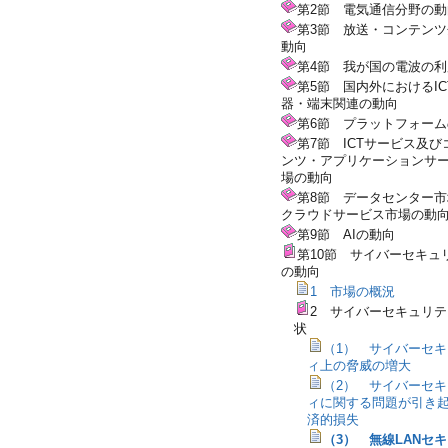
第2節 電気通信分野の動
第3節 放送・コンテン
動向
第4節 我が国の電波の
第5節 国内外におけるIC
器・端末関連の動向
第6節 プラットフォー
第7節 ICTサービス及び
ンツ・アプリケーションサ
場の動向
第8節 データセンター
クラウドサービス市場の動
第9節 AIの動向
第10節 サイバーセキュ
の動向
1 市場の概況
2 サイバーセキュリ
状
（1） サイバーセ
ィ上の脅威の増大
（2） サイバーセ
ィに関する問題が引き
済的損失
（3） 無線LANセ