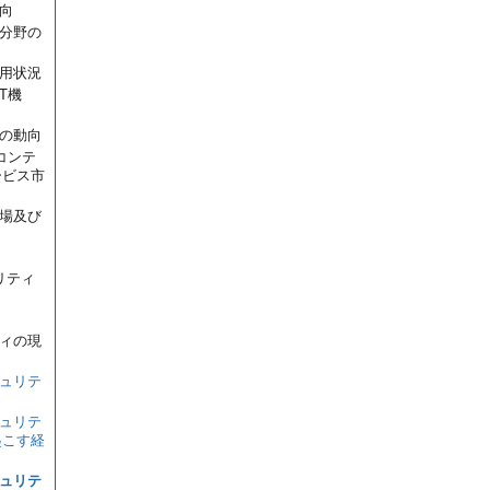
向
ツ分野の
利用状況
T機
ムの動向
コンテ
ービス市
市場及び
向
リティ
ティの現
キュリテ
キュリテ
起こす経
キュリテ