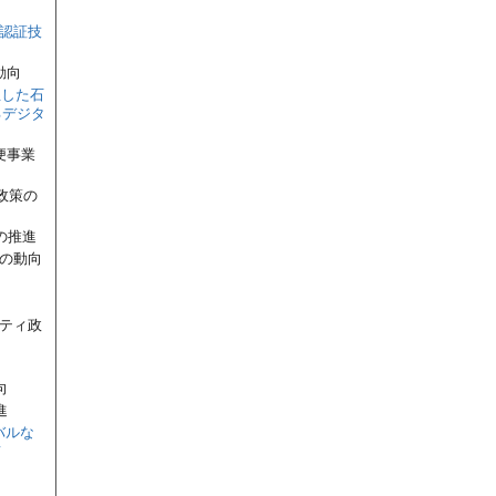
ン認証技
動向
生した石
るデジタ
便事業
政策の
の推進
策の動向
リティ政
向
進
バルな
て