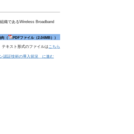
Wireless Broadband
動向（
PDFファイル（2.04MB））
テキスト形式のファイルは
こちら
ン認証技術の導入状況 に進む