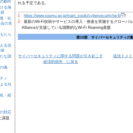
展の動向
れる予定である。
おける海
現状
1
https://www.soumu.go.jp/main_sosiki/cybersecurity/wi-fi/
環境・社
2
最新のWi-Fi技術やサービスの導入・推進を実施するグローバル組織である
社会の見
Allianceが支援している国際的なWi-Fi Roaming基盤
がもたら
第10節 サイバーセキュリティの
支える信
確保
サイバーセキュリティに関する問題が引き起こす
送信ドメイ
新たな課
経済的損失 に戻る
上の偽・
リティ
による社
性化・経
への対応
と課題