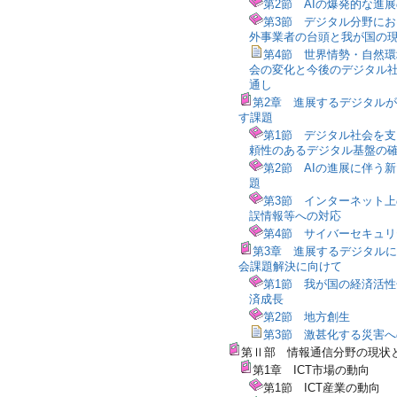
第2節 AIの爆発的な進
第3節 デジタル分野に
外事業者の台頭と我が国の
第4節 世界情勢・自然
会の変化と今後のデジタル
通し
第2章 進展するデジタル
す課題
第1節 デジタル社会を
頼性のあるデジタル基盤の
第2節 AIの進展に伴う
題
第3節 インターネット
誤情報等への対応
第4節 サイバーセキュ
第3章 進展するデジタル
会課題解決に向けて
第1節 我が国の経済活
済成長
第2節 地方創生
第3節 激甚化する災害
第Ⅱ部 情報通信分野の現状
第1章 ICT市場の動向
第1節 ICT産業の動向