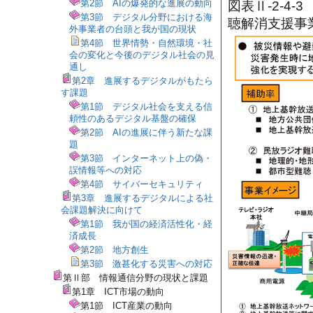
第2節 AIの爆発的な進展の動向
図表Ⅱ-2-4
第3節 デジタル分野における海
聴解消支援事
外事業者の台頭と我が国の現状
第4節 世界情勢・自然環境・社
会の変化と今後のデジタル社会の見
通し
第2章 進展するデジタルがもたら
す課題
第1節 デジタル社会を支える信
頼性のあるデジタル基盤の確保
第2節 AIの進展に伴う新たな課
題
第3節 インターネット上の偽・
誤情報等への対応
第4節 サイバーセキュリティ
第3章 進展するデジタルによる社
会課題解決に向けて
第1節 我が国の経済活性化・経
済成長
第2節 地方創生
第3節 激甚化する災害への対応
第Ⅱ部 情報通信分野の現状と課題
第1章 ICT市場の動向
第1節 ICT産業の動向