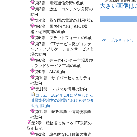
第2節 電気通信分野の動向
大きい画像は
第3節 放送・コンテンツ分野の
動向
第4節 我が国の電波の利用状況
第5節 国内外におけるICT機
器・端末関連の動向
第6節 プラットフォームの動向
ケーブルネットワ
第7節 ICTサービス及びコンテ
ンツ・アプリケーションサービス市
場の動向
第8節 データセンター市場及び
クラウドサービス市場の動向
第9節 AIの動向
第10節 サイバーセキュリティ
の動向
第11節 デジタル活用の動向
コラム 2024年1月に発生した石
川県能登地方の地震におけるデジタ
ル活用動向
第12節 郵政事業・信書便事業
の動向
第2章 総務省におけるICT政策の
取組状況
第1節 総合的なICT政策の推進