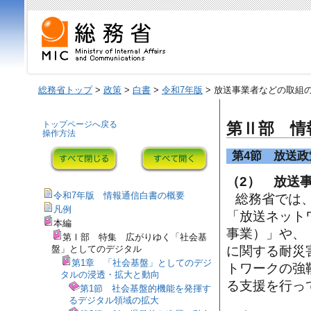
総務省トップ
>
政策
>
白書
>
令和7年版
> 放送事業者などの取組
トップページへ戻る
第Ⅱ部 情
操作方法
第4節 放送政
（2） 放送
令和7年版 情報通信白書の概要
総務省では
凡例
「放送ネット
本編
事業）」や、
第Ⅰ部 特集 広がりゆく「社会基
盤」としてのデジタル
に関する耐災
第1章 「社会基盤」としてのデジ
トワークの強
タルの浸透・拡大と動向
る支援を行っ
第1節 社会基盤的機能を発揮す
るデジタル領域の拡大