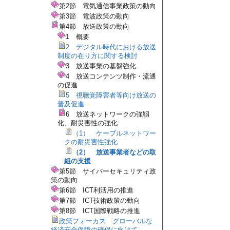
第2節 電気通信事業政策の動向
第3節 電波政策の動向
第4節 放送政策の動向
1 概要
2 デジタル時代における放送
制度の在り方に関する検討
3 放送事業の基盤強化
4 放送コンテンツ制作・流通
の促進
5 視聴覚障害者等向け放送の
普及促進
6 放送ネットワークの強靱
化、耐災害性の強化
（1） ケーブルネットワー
クの耐災害性強化
（2） 放送事業者などの取
組の支援
第5節 サイバーセキュリティ政
策の動向
第6節 ICT利活用の推進
第7節 ICT技術政策の動向
第8節 ICT国際戦略の推進
政策フォーカス グローバルな
経済安全保障の確保に向けて