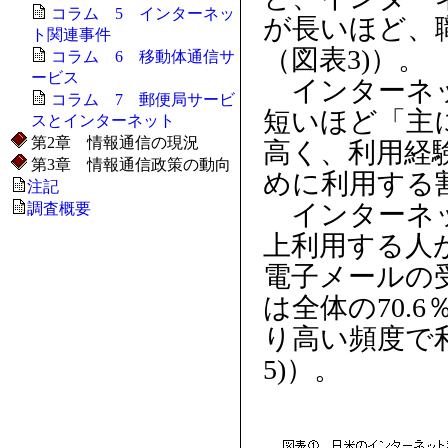
コラム 5 インターネッ
が長いほど、
ト関連事件
（図表3)）。
コラム 6 移動体通信サ
ービス
インターネッ
コラム 7 郵便局サービ
短いほど「主
スとインターネット
第2章 情報通信の現況
高く、利用経
第3章 情報通信政策の動向
めに利用する
注記
インターネッ
調査概要
上利用する人が
電子メールの受
は全体の70.
り高い頻度で
5)）。