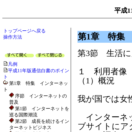
平成1
トップページへ戻る
第1章 特集
操作方法
第3節 生活
凡例
１ 利用者像
平成11年版通信白書のポイン
ト
（1）概況
第1章 特集 インターネッ
ト
序節 インターネットの
我が国では女
普及
第1節 インターネットを
巡る国際潮流
インターネッ
第2節 成長を続けるイン
ブサイトにア
ターネットビジネス