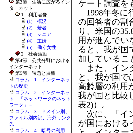
ケート調査を
第3節 生活に広がるイン
ターネット
1998年冬
1 利用者像
の回答者の割合
(1) 概況
(2) 若者
り、米国の35
(3) シニア
用が進んでい
(4) 主婦
(5) 働く女性
ると、我が国
2 社会活動
加しているこ
第4節 公共分野における
また、インタ
インターネット
第5節 課題と展望
と、我が国では
コラム 1 インターネッ
高齢層の利用
トの歴史
コラム 2 インターネッ
我が国と比較
ト－「ネットワークのネット
表2)）。
ワーク」－
コラム 3 ドメイン別、
次に、「イン
ファイル別内訳、海外リンク
が国における
先
と、インター
コラム 4 暗号の利用