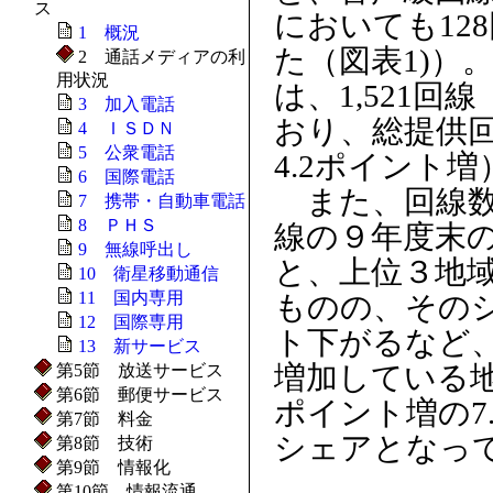
ス
においても12
1 概況
た（図表1)）
2 通話メディアの利
用状況
は、1,521回
3 加入電話
おり、総提供回
4 ＩＳＤＮ
5 公衆電話
4.2ポイント
6 国際電話
また、回線数
7 携帯・自動車電話
8 ＰＨＳ
線の９年度末
9 無線呼出し
と、上位３地
10 衛星移動通信
11 国内専用
ものの、そのシ
12 国際専用
ト下がるなど
13 新サービス
増加している地
第5節 放送サービス
第6節 郵便サービス
ポイント増の7
第7節 料金
シェアとなっ
第8節 技術
第9節 情報化
第10節 情報流通