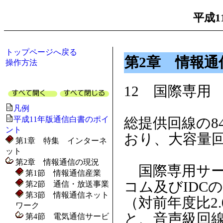
平成1
トップページへ戻る
第2章 情報通
操作方法
12 国際専用
凡例
平成11年版通信白書のポイ
総提供回線の8
ント
おり、大容量
第1章 特集 インターネ
ット
第2章 情報通信の現況
国際専用サー
第1節 情報通信産業
コム及びIDC
第2節 通信・放送事業
第3節 情報通信ネット
（対前年度比2
ワーク
と、音声級回線
第4節 電気通信サービ