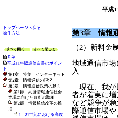
平成1
トップページへ戻る
第3章 情報
操作方法
（2）新料金
凡例
地域通信市場
平成11年版通信白書のポイン
ト
入
第1章 特集 インターネット
第2章 情報通信の現況
現在、我が
第3章 情報通信政策の動向
第1節 高度情報通信社会
者が着実に増
実現に向けた政府の取組
など競争が急
第2節 情報通信改革の推
進
際通信市場や
1 21世紀における高度