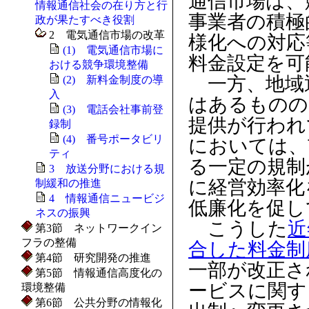
通信市場は、
情報通信社会の在り方と行
事業者の積極
政が果たすべき役割
2 電気通信市場の改革
様化への対応
(1) 電気通信市場に
料金設定を可
おける競争環境整備
一方、地域
(2) 新料金制度の導
入
はあるものの
(3) 電話会社事前登
提供が行われ
録制
(4) 番号ポータビリ
においては、
ティ
る一定の規制
3 放送分野における規
に経営効率化
制緩和の推進
4 情報通信ニュービジ
低廉化を促し
ネスの振興
こうした
近
第3節 ネットワークイン
フラの整備
合した料金制
第4節 研究開発の推進
一部が改正さ
第5節 情報通信高度化の
ービスに関す
環境整備
第6節 公共分野の情報化