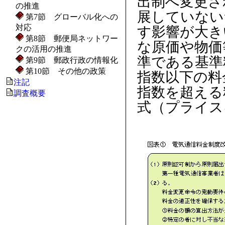
出制へ変更さ
の推進
展していない
第7節 グローバル化への
対応
す影響が大き
第8節 郵便局ネットワー
な原価や物価
クの活用の推進
準である基準
第9節 郵政行政の情報化
第10節 その他の政策
指数以下の料
注記
指数を超える
調査概要
式（プライス