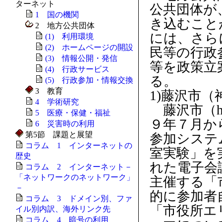
ターネット
公共団体が
1 国の機関
き込むこと
2 地方公共団体
には、さら
(1) 利用環境
(2) ホームページの開設
民等の行政
(3) 情報公開・発信
等を政策立
(4) 行政サービス
る。
(5) 行政参加・情報交換
3 教育
1)藤沢市
4 学術研究
藤沢市（http:
5 医療・保健・福祉
９年７月か
6 災害時の利用
第5節 課題と展望
参加システ
コラム 1 インターネットの
室実験」を
歴史
れた電子会
コラム 2 インターネット－
「ネットワークのネットワーク」
主催する「
－
的に参加者
コラム 3 ドメイン別、ファ
「市役所エ
イル別内訳、海外リンク先
コラム 4 暗号の利用