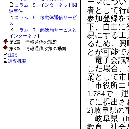
ーマについ
コラム 5 インターネット関
者として行
連事件
参加登録を
コラム 6 移動体通信サービ
ス
下、自由に
コラム 7 郵便局サービスと
易にする工
インターネット
るため、興
第2章 情報通信の現況
第3章 情報通信政策の動向
とが可能で
注記
電子会議室
調査概要
した場合、
案として市
「市役所エ
1,784で
てに提出さ
2)岐阜県の
岐阜県（http
教育、社会