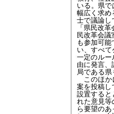
いる。県で
幅広く求め
士で議論し
「県民改革
民改革会議
も参加可能
い、すべて
一定のルー
由に発言、
局である県
このほかに
案を投稿し
設置すると
れた意見等
ら要望のあ