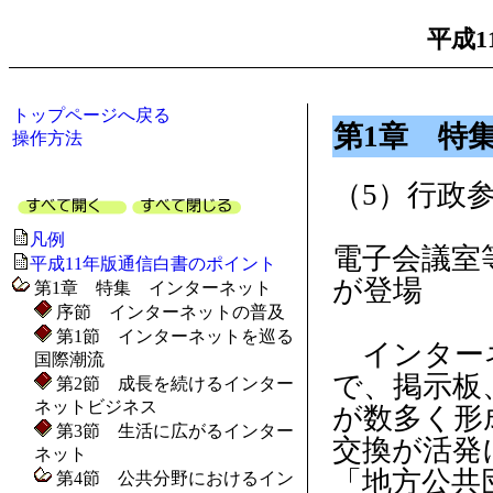
平成1
トップページへ戻る
第1章 特
操作方法
（5）行政
凡例
電子会議室
平成11年版通信白書のポイント
が登場
第1章 特集 インターネット
序節 インターネットの普及
第1節 インターネットを巡る
インターネ
国際潮流
で、掲示板
第2節 成長を続けるインター
ネットビジネス
が数多く形
第3節 生活に広がるインター
交換が活発
ネット
「地方公共
第4節 公共分野におけるイン