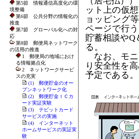
（居宅払））
第5節 情報通信高度化の環
ット上の仮想
境整備
第6節 公共分野の情報化の
ョッピング等
推進
ページで行う
第7節 グローバル化への対
貯蓄相談やQ
応
第8節 郵便局ネットワーク
る。
の活用の推進
なお、モニ
1 郵便局の地域におけ
る情報拠点化
り安全性を高
2 ネットワークサービ
予定である。
スの充実
(1) 郵便貯金のオー
プンネットワーク化
(2) 郵便貯金ＩＣカ
ード実証実験
(3) テビットカード
サービスの実施
(4) インターネット
ホームサービスの実証実
験