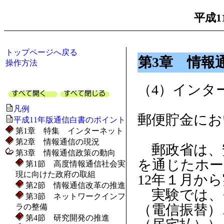
平成1
トップページへ戻る
第3章 情報
操作方法
（4）インタ
凡例
郵便貯金にお
平成11年版通信白書のポイント
第1章 特集 インターネット
第2章 情報通信の現況
郵政省は、
第3章 情報通信政策の動向
を通じたホー
第1節 高度情報通信社会実
現に向けた政府の取組
12年１月か
第2節 情報通信改革の推進
実験では、モ
第3節 ネットワークインフ
（電信振替）
ラの整備
第4節 研究開発の推進