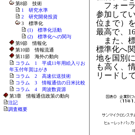
第8節 技術
フォーラ
1 研究水準
参加してい
2 研究開発投資
位まで）
3 標準化
(1) 標準化活動
最高で、1
(2) 標準化への関与
また、標
第9節 情報化
標準化へ
第10節 情報流通
地を国別に
第11節 海外の動向
コラム 1 平成11年用絵入りお
も高く、
年玉付年賀はがき
リードして
コラム 2 高速伝送技術
コラム 3 情報通信の日米比較
コラム 4 周波数資源
第3章 情報通信政策の動向
注記
調査概要