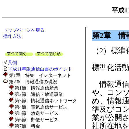
平成1
トップページへ戻る
第2章 情
操作方法
（2）標準
凡例
標準化活
平成11年版通信白書のポイント
第1章 特集 インターネット
第2章 情報通信の現況
情報通信
第1節 情報通信産業
や、コン
第2節 通信・放送事業
め、情報
第3節 情報通信ネットワーク
第4節 電気通信サービス
準及びコ
第5節 放送サービス
業が公開さ
第6節 郵便サービス
社所在地
第7節 料金