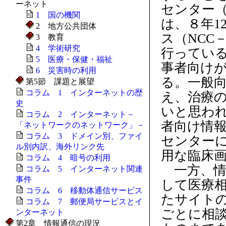
ーネット
センター（http
1 国の機関
は、８年1
2 地方公共団体
ス（NCC
3 教育
4 学術研究
行ってい
5 医療・保健・福祉
事者向け
6 災害時の利用
る。一般
第5節 課題と展望
コラム 1 インターネットの歴
え、治療
史
いと思わ
コラム 2 インターネット－
者向け情
「ネットワークのネットワーク」－
コラム 3 ドメイン別、ファイ
センター
ル別内訳、海外リンク先
用な臨床
コラム 4 暗号の利用
一方、情
コラム 5 インターネット関連
事件
して医療
コラム 6 移動体通信サービス
たサイト
コラム 7 郵便局サービスとイ
ごとに相
ンターネット
第2章 情報通信の現況