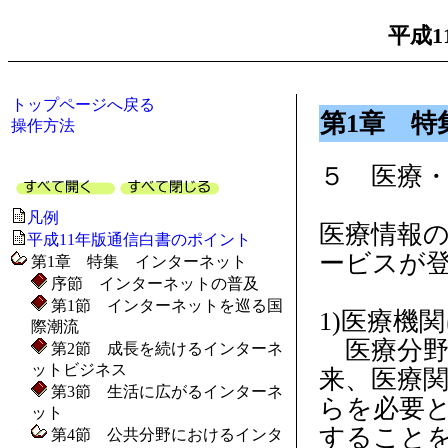
平成1
トップページへ戻る
第1章 特
操作方法
５ 医療
凡例
医療情報
平成11年版通信白書のポイント
ービスが
第1章 特集 インターネット
序節 インターネットの普及
第1節 インターネットを巡る国
1)医療機
際潮流
医療分野
第2節 成長を続けるインターネ
ットビジネス
来、医療
第3節 生活に広がるインターネ
らを必要
ット
すること
第4節 公共分野におけるインタ