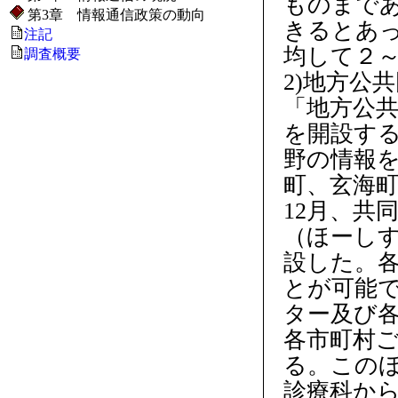
ものまで
第3章 情報通信政策の動向
きるとあ
注記
均して２
調査概要
2)地方公
「地方公
を開設する
野の情報
町、玄海町
12月、共
（ほーしす）（ 
設した。
とが可能
ター及び
各市町村
る。この
診療科か