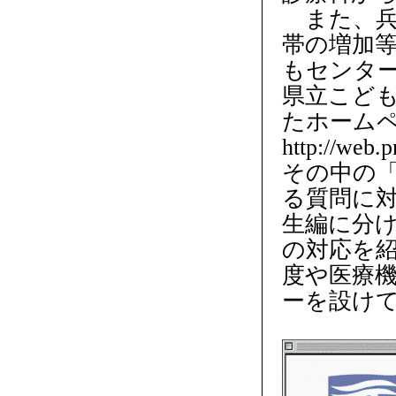
また、兵庫
帯の増加
もセンタ
県立こど
たホーム
http://we
その中の
る質問に
生編に分
の対応を
度や医療
ーを設け