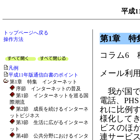
平成1
トップページへ戻る
第1章 特
操作方法
コラム6 
凡例
メール利
平成11年版通信白書のポイント
第1章 特集 インターネット
序節 インターネットの普及
我が国で
第1節 インターネットを巡る国
電話、PH
際潮流
れに比例
第2節 成長を続けるインターネ
ットビジネス
様化してき
第3節 生活に広がるインターネ
ビスのほ
ット
連サービ
第4節 公共分野におけるインタ