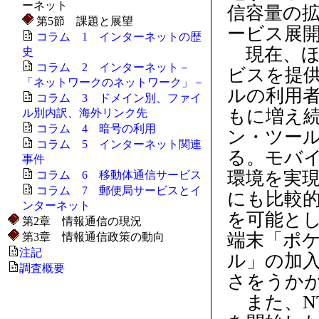
ーネット
信容量の
第5節 課題と展望
ービス展
コラム 1 インターネットの歴
現在、ほ
史
コラム 2 インターネット－
ビスを提
「ネットワークのネットワーク」－
ルの利用
コラム 3 ドメイン別、ファイ
もに増え
ル別内訳、海外リンク先
コラム 4 暗号の利用
ン・ツー
コラム 5 インターネット関連
る。モバ
事件
環境を実
コラム 6 移動体通信サービス
コラム 7 郵便局サービスとイ
にも比較
ンターネット
を可能とし
第2章 情報通信の現況
端末「ポケ
第3章 情報通信政策の動向
注記
ル」の加
調査概要
さをうかが
また、NT