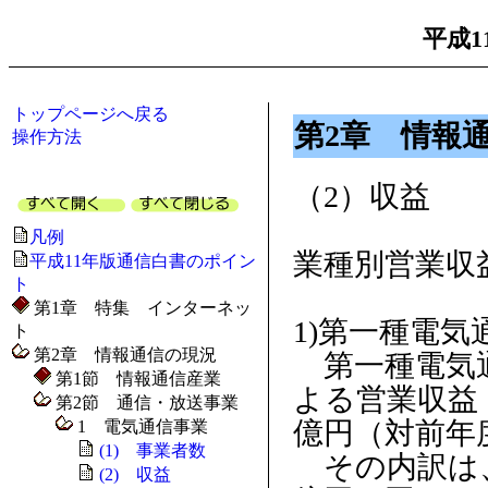
平成1
トップページへ戻る
第2章 情報
操作方法
（2）収益
凡例
業種別営業収
平成11年版通信白書のポイン
ト
第1章 特集 インターネッ
1)第一種電気
ト
第2章 情報通信の現況
第一種電気通
第1節 情報通信産業
よる営業収益（
第2節 通信・放送事業
億円（対前年度
1 電気通信事業
(1) 事業者数
その内訳は、国
(2) 収益