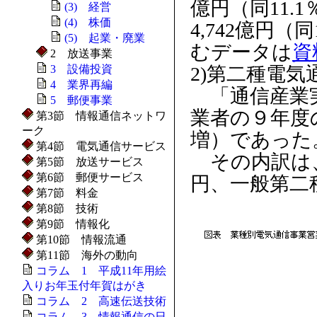
億円（同11.
(3) 経営
(4) 株価
4,742億円
(5) 起業・廃業
むデータは
資
2 放送事業
3 設備投資
2)第二種電気
4 業界再編
「通信産業実
5 郵便事業
業者の９年度の
第3節 情報通信ネットワ
ーク
増）であった
第4節 電気通信サービス
その内訳は、
第5節 放送サービス
第6節 郵便サービス
円、一般第二種
第7節 料金
第8節 技術
第9節 情報化
第10節 情報流通
第11節 海外の動向
コラム 1 平成11年用絵
入りお年玉付年賀はがき
コラム 2 高速伝送技術
コラム 3 情報通信の日